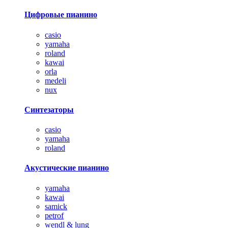
Цифровые пианино
casio
yamaha
roland
kawai
orla
medeli
nux
Синтезаторы
casio
yamaha
roland
Акустические пианино
yamaha
kawai
samick
petrof
wendl & lung