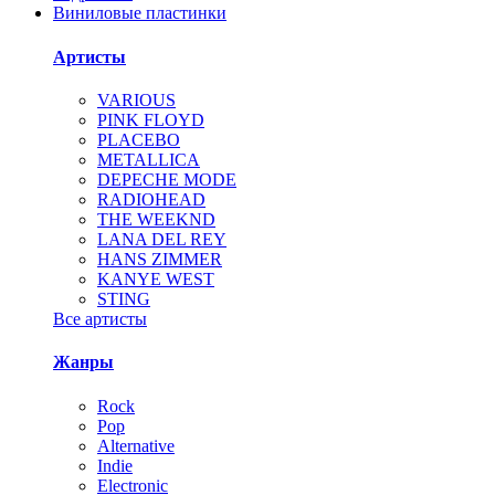
Виниловые пластинки
Артисты
VARIOUS
PINK FLOYD
PLACEBO
METALLICA
DEPECHE MODE
RADIOHEAD
THE WEEKND
LANA DEL REY
HANS ZIMMER
KANYE WEST
STING
Все артисты
Жанры
Rock
Pop
Alternative
Indie
Electronic