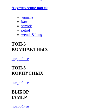
Акустические рояли
yamaha
kawai
samick
petrof
wendl & lung
ТОП-5
КОМПАКТНЫХ
подробнее
ТОП-5
КОРПУСНЫХ
подробнее
ВЫБОР
IAMLP
подробнее