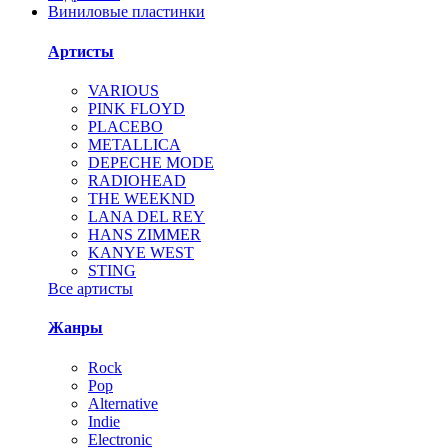
Виниловые пластинки
Артисты
VARIOUS
PINK FLOYD
PLACEBO
METALLICA
DEPECHE MODE
RADIOHEAD
THE WEEKND
LANA DEL REY
HANS ZIMMER
KANYE WEST
STING
Все артисты
Жанры
Rock
Pop
Alternative
Indie
Electronic