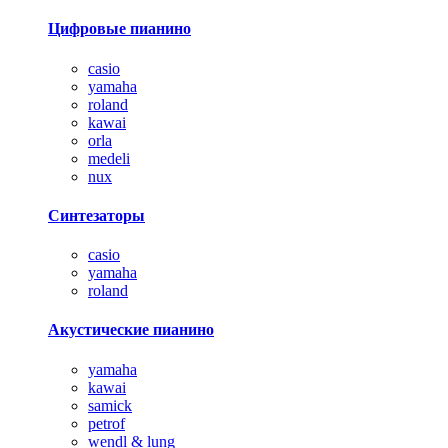
Цифровые пианино
casio
yamaha
roland
kawai
orla
medeli
nux
Синтезаторы
casio
yamaha
roland
Акустические пианино
yamaha
kawai
samick
petrof
wendl & lung