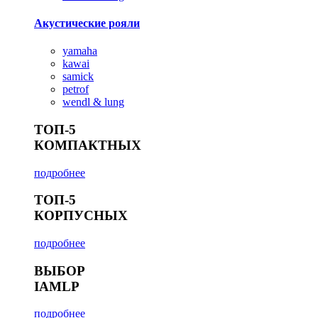
Акустические рояли
yamaha
kawai
samick
petrof
wendl & lung
ТОП-5
КОМПАКТНЫХ
подробнее
ТОП-5
КОРПУСНЫХ
подробнее
ВЫБОР
IAMLP
подробнее