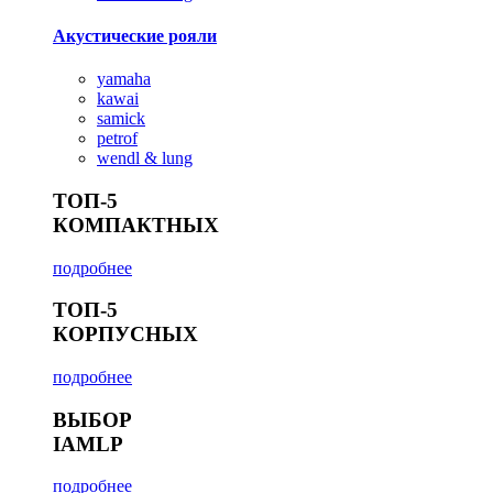
Акустические рояли
yamaha
kawai
samick
petrof
wendl & lung
ТОП-5
КОМПАКТНЫХ
подробнее
ТОП-5
КОРПУСНЫХ
подробнее
ВЫБОР
IAMLP
подробнее