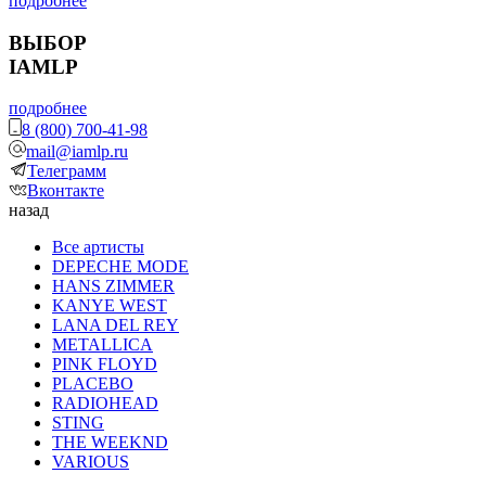
подробнее
ВЫБОР
IAMLP
подробнее
8 (800) 700-41-98
mail@iamlp.ru
Телеграмм
Вконтакте
назад
Все артисты
DEPECHE MODE
HANS ZIMMER
KANYE WEST
LANA DEL REY
METALLICA
PINK FLOYD
PLACEBO
RADIOHEAD
STING
THE WEEKND
VARIOUS