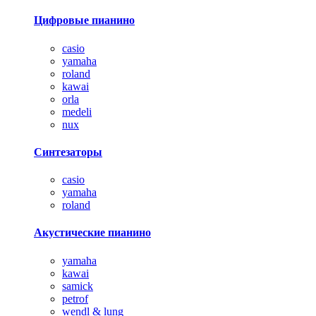
Цифровые пианино
casio
yamaha
roland
kawai
orla
medeli
nux
Синтезаторы
casio
yamaha
roland
Акустические пианино
yamaha
kawai
samick
petrof
wendl & lung