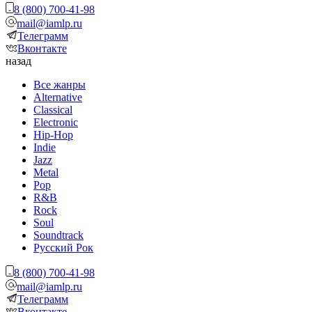
8 (800) 700-41-98
mail@iamlp.ru
Телеграмм
Вконтакте
назад
Все жанры
Alternative
Classical
Electronic
Hip-Hop
Indie
Jazz
Metal
Pop
R&B
Rock
Soul
Soundtrack
Русский Рок
8 (800) 700-41-98
mail@iamlp.ru
Телеграмм
Вконтакте