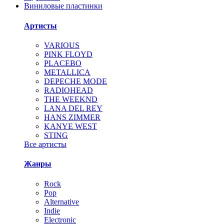
Виниловые пластинки
Артисты
VARIOUS
PINK FLOYD
PLACEBO
METALLICA
DEPECHE MODE
RADIOHEAD
THE WEEKND
LANA DEL REY
HANS ZIMMER
KANYE WEST
STING
Все артисты
Жанры
Rock
Pop
Alternative
Indie
Electronic