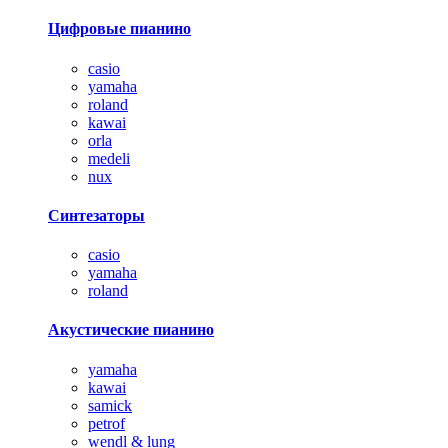
Цифровые пианино
casio
yamaha
roland
kawai
orla
medeli
nux
Синтезаторы
casio
yamaha
roland
Акустические пианино
yamaha
kawai
samick
petrof
wendl & lung