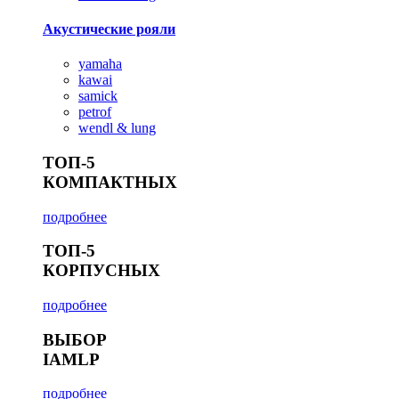
Акустические рояли
yamaha
kawai
samick
petrof
wendl & lung
ТОП-5
КОМПАКТНЫХ
подробнее
ТОП-5
КОРПУСНЫХ
подробнее
ВЫБОР
IAMLP
подробнее