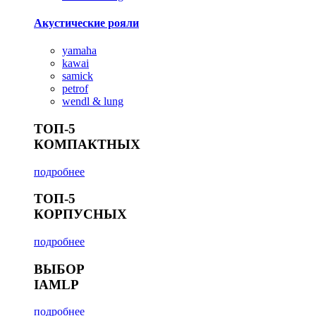
Акустические рояли
yamaha
kawai
samick
petrof
wendl & lung
ТОП-5
КОМПАКТНЫХ
подробнее
ТОП-5
КОРПУСНЫХ
подробнее
ВЫБОР
IAMLP
подробнее