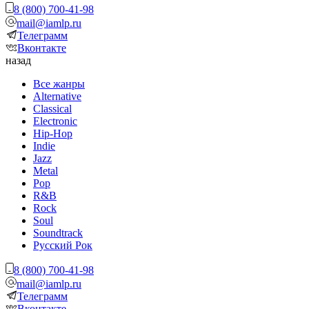
8 (800) 700-41-98
mail@iamlp.ru
Телеграмм
Вконтакте
назад
Все жанры
Alternative
Classical
Electronic
Hip-Hop
Indie
Jazz
Metal
Pop
R&B
Rock
Soul
Soundtrack
Русский Рок
8 (800) 700-41-98
mail@iamlp.ru
Телеграмм
Вконтакте