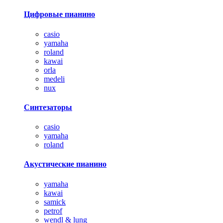
Цифровые пианино
casio
yamaha
roland
kawai
orla
medeli
nux
Синтезаторы
casio
yamaha
roland
Акустические пианино
yamaha
kawai
samick
petrof
wendl & lung