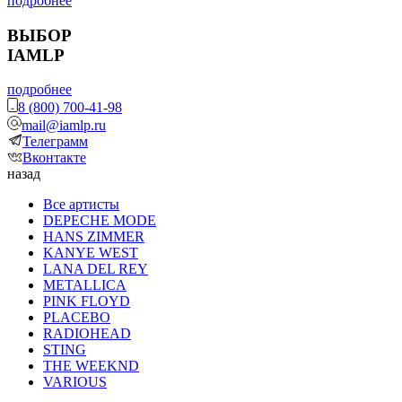
подробнее
ВЫБОР
IAMLP
подробнее
8 (800) 700-41-98
mail@iamlp.ru
Телеграмм
Вконтакте
назад
Все артисты
DEPECHE MODE
HANS ZIMMER
KANYE WEST
LANA DEL REY
METALLICA
PINK FLOYD
PLACEBO
RADIOHEAD
STING
THE WEEKND
VARIOUS