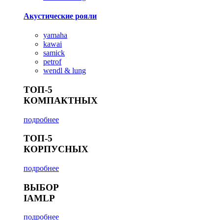
Акустические рояли
yamaha
kawai
samick
petrof
wendl & lung
ТОП-5
КОМПАКТНЫХ
подробнее
ТОП-5
КОРПУСНЫХ
подробнее
ВЫБОР
IAMLP
подробнее