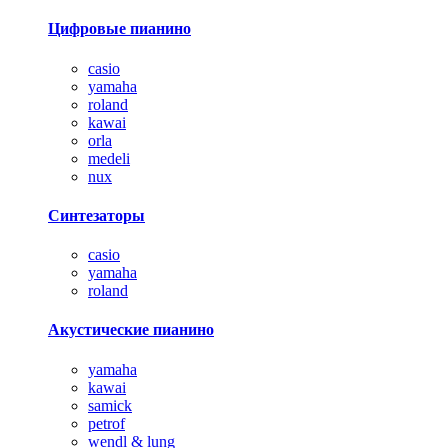
Цифровые пианино
casio
yamaha
roland
kawai
orla
medeli
nux
Синтезаторы
casio
yamaha
roland
Акустические пианино
yamaha
kawai
samick
petrof
wendl & lung