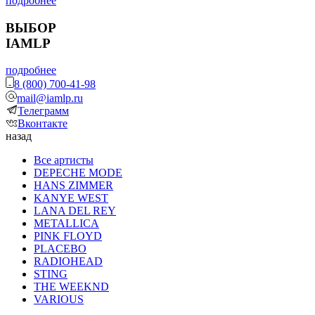
подробнее
ВЫБОР
IAMLP
подробнее
8 (800) 700-41-98
mail@iamlp.ru
Телеграмм
Вконтакте
назад
Все артисты
DEPECHE MODE
HANS ZIMMER
KANYE WEST
LANA DEL REY
METALLICA
PINK FLOYD
PLACEBO
RADIOHEAD
STING
THE WEEKND
VARIOUS