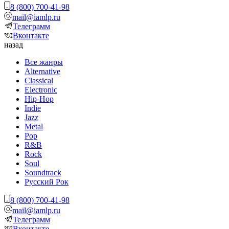
8 (800) 700-41-98
mail@iamlp.ru
Телеграмм
Вконтакте
назад
Все жанры
Alternative
Classical
Electronic
Hip-Hop
Indie
Jazz
Metal
Pop
R&B
Rock
Soul
Soundtrack
Русский Рок
8 (800) 700-41-98
mail@iamlp.ru
Телеграмм
Вконтакте