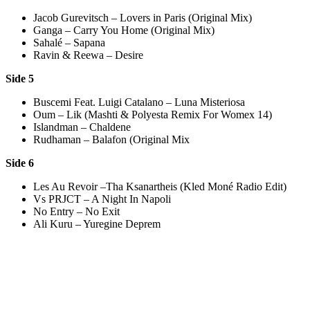
Jacob Gurevitsch – Lovers in Paris (Original Mix)
Ganga – Carry You Home (Original Mix)
Sahalé – Sapana
Ravin & Reewa – Desire
Side 5
Buscemi Feat. Luigi Catalano – Luna Misteriosa
Oum – Lik (Mashti & Polyesta Remix For Womex 14)
Islandman – Chaldene
Rudhaman – Balafon (Original Mix
Side 6
Les Au Revoir –Tha Ksanartheis (Kled Moné Radio Edit)
Vs PRJCT – A Night In Napoli
No Entry – No Exit
Ali Kuru – Yuregine Deprem