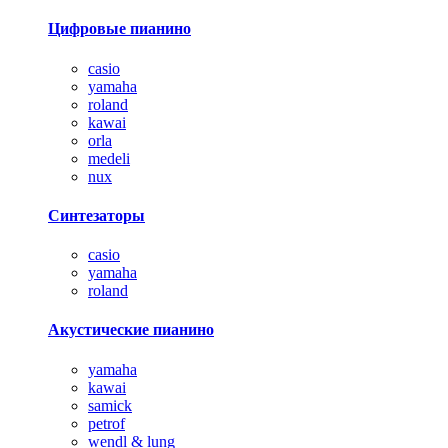
Цифровые пианино
casio
yamaha
roland
kawai
orla
medeli
nux
Синтезаторы
casio
yamaha
roland
Акустические пианино
yamaha
kawai
samick
petrof
wendl & lung