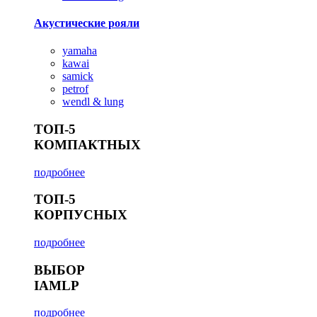
Акустические рояли
yamaha
kawai
samick
petrof
wendl & lung
ТОП-5
КОМПАКТНЫХ
подробнее
ТОП-5
КОРПУСНЫХ
подробнее
ВЫБОР
IAMLP
подробнее