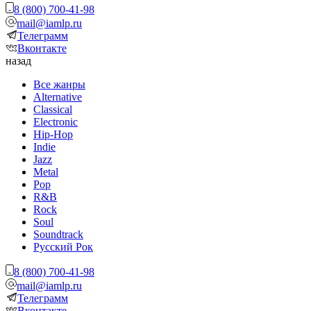
8 (800) 700-41-98
mail@iamlp.ru
Телеграмм
Вконтакте
назад
Все жанры
Alternative
Classical
Electronic
Hip-Hop
Indie
Jazz
Metal
Pop
R&B
Rock
Soul
Soundtrack
Русский Рок
8 (800) 700-41-98
mail@iamlp.ru
Телеграмм
Вконтакте