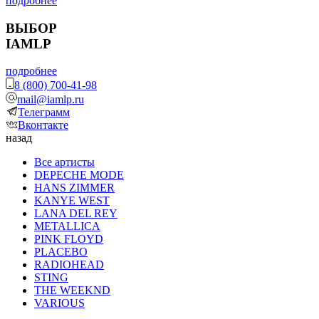
подробнее
ВЫБОР
IAMLP
подробнее
8 (800) 700-41-98
mail@iamlp.ru
Телеграмм
Вконтакте
назад
Все артисты
DEPECHE MODE
HANS ZIMMER
KANYE WEST
LANA DEL REY
METALLICA
PINK FLOYD
PLACEBO
RADIOHEAD
STING
THE WEEKND
VARIOUS