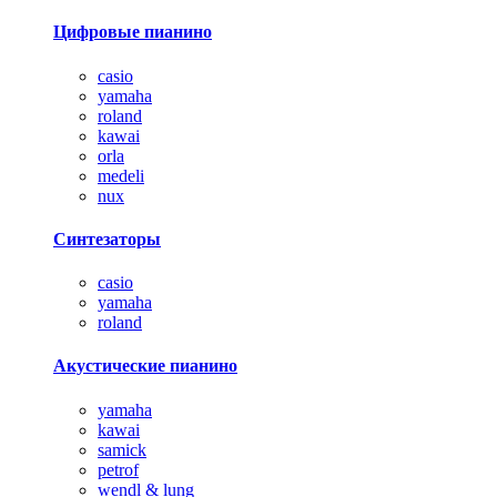
Цифровые пианино
casio
yamaha
roland
kawai
orla
medeli
nux
Синтезаторы
casio
yamaha
roland
Акустические пианино
yamaha
kawai
samick
petrof
wendl & lung