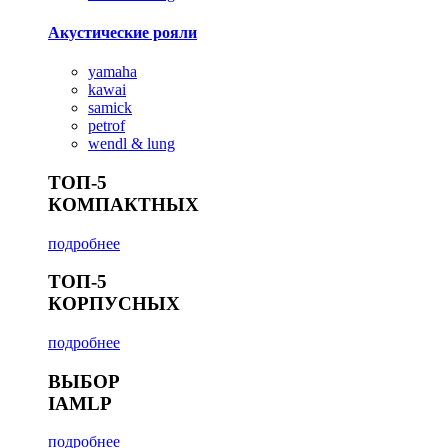
Акустические рояли
yamaha
kawai
samick
petrof
wendl & lung
ТОП-5
КОМПАКТНЫХ
подробнее
ТОП-5
КОРПУСНЫХ
подробнее
ВЫБОР
IAMLP
подробнее