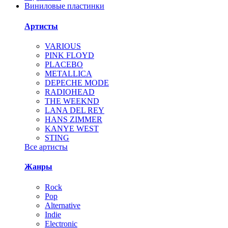
Виниловые пластинки
Артисты
VARIOUS
PINK FLOYD
PLACEBO
METALLICA
DEPECHE MODE
RADIOHEAD
THE WEEKND
LANA DEL REY
HANS ZIMMER
KANYE WEST
STING
Все артисты
Жанры
Rock
Pop
Alternative
Indie
Electronic