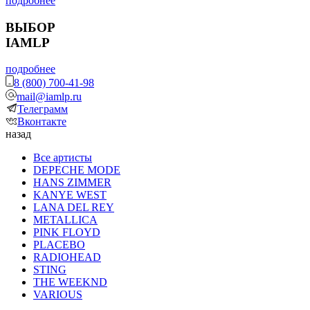
подробнее
ВЫБОР
IAMLP
подробнее
8 (800) 700-41-98
mail@iamlp.ru
Телеграмм
Вконтакте
назад
Все артисты
DEPECHE MODE
HANS ZIMMER
KANYE WEST
LANA DEL REY
METALLICA
PINK FLOYD
PLACEBO
RADIOHEAD
STING
THE WEEKND
VARIOUS