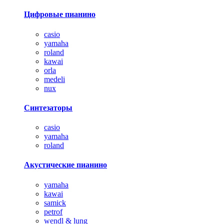
Цифровые пианино
casio
yamaha
roland
kawai
orla
medeli
nux
Синтезаторы
casio
yamaha
roland
Акустические пианино
yamaha
kawai
samick
petrof
wendl & lung