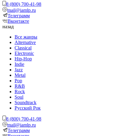
8 (800) 700-41-98
mail@iamlp.ru
Телеграмм
Вконтакте
назад
Все жанры
Alternative
Classical
Electronic
Hip-Hop
Indie
Jazz
Metal
Pop
R&B
Rock
Soul
Soundtrack
Русский Рок
8 (800) 700-41-98
mail@iamlp.ru
Телеграмм
Вконтакте