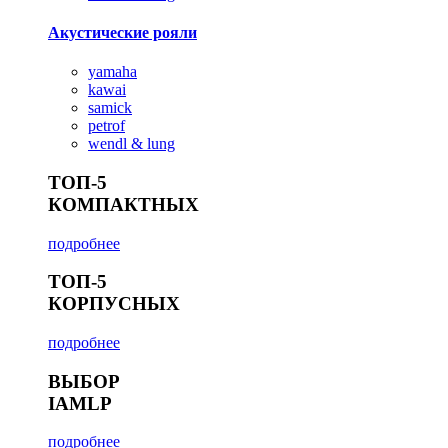
Акустические рояли
yamaha
kawai
samick
petrof
wendl & lung
ТОП-5
КОМПАКТНЫХ
подробнее
ТОП-5
КОРПУСНЫХ
подробнее
ВЫБОР
IAMLP
подробнее