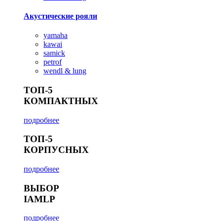
Акустические рояли
yamaha
kawai
samick
petrof
wendl & lung
ТОП-5
КОМПАКТНЫХ
подробнее
ТОП-5
КОРПУСНЫХ
подробнее
ВЫБОР
IAMLP
подробнее