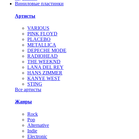
Виниловые пластинки
Артисты
VARIOUS
PINK FLOYD
PLACEBO
METALLICA
DEPECHE MODE
RADIOHEAD
THE WEEKND
LANA DEL REY
HANS ZIMMER
KANYE WEST
STING
Все артисты
Жанры
Rock
Pop
Alternative
Indie
Electronic