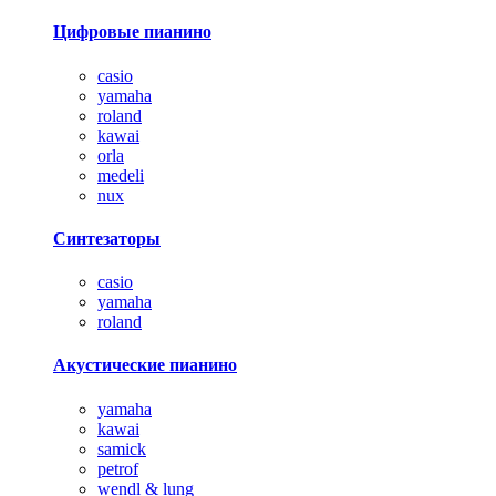
Цифровые пианино
casio
yamaha
roland
kawai
orla
medeli
nux
Синтезаторы
casio
yamaha
roland
Акустические пианино
yamaha
kawai
samick
petrof
wendl & lung