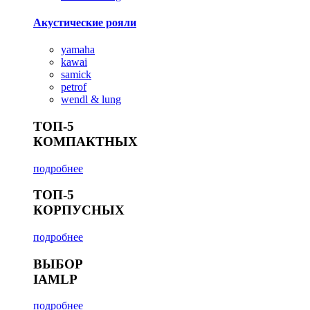
Акустические рояли
yamaha
kawai
samick
petrof
wendl & lung
ТОП-5
КОМПАКТНЫХ
подробнее
ТОП-5
КОРПУСНЫХ
подробнее
ВЫБОР
IAMLP
подробнее