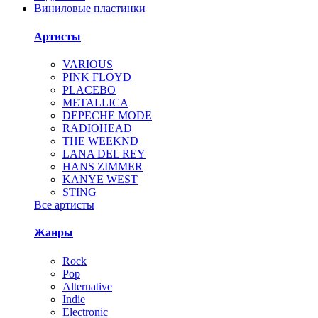
Виниловые пластинки
Артисты
VARIOUS
PINK FLOYD
PLACEBO
METALLICA
DEPECHE MODE
RADIOHEAD
THE WEEKND
LANA DEL REY
HANS ZIMMER
KANYE WEST
STING
Все артисты
Жанры
Rock
Pop
Alternative
Indie
Electronic