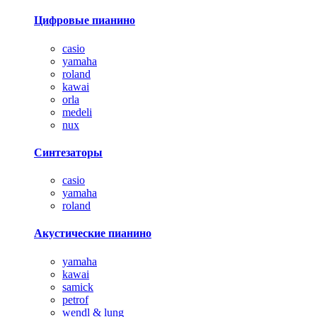
Цифровые пианино
casio
yamaha
roland
kawai
orla
medeli
nux
Синтезаторы
casio
yamaha
roland
Акустические пианино
yamaha
kawai
samick
petrof
wendl & lung