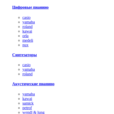
Цифровые пианино
casio
yamaha
roland
kawai
orla
medeli
nux
Синтезаторы
casio
yamaha
roland
Акустические пианино
yamaha
kawai
samick
petrof
wendl & lung