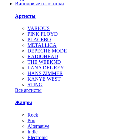
Виниловые пластинки
Артисты
VARIOUS
PINK FLOYD
PLACEBO
METALLICA
DEPECHE MODE
RADIOHEAD
THE WEEKND
LANA DEL REY
HANS ZIMMER
KANYE WEST
STING
Все артисты
Жанры
Rock
Pop
Alternative
Indie
Electronic