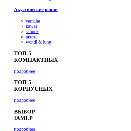
Акустические рояли
yamaha
kawai
samick
petrof
wendl & lung
ТОП-5
КОМПАКТНЫХ
подробнее
ТОП-5
КОРПУСНЫХ
подробнее
ВЫБОР
IAMLP
подробнее