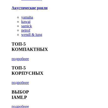
Акустические рояли
yamaha
kawai
samick
petrof
wendl & lung
ТОП-5
КОМПАКТНЫХ
подробнее
ТОП-5
КОРПУСНЫХ
подробнее
ВЫБОР
IAMLP
подробнее