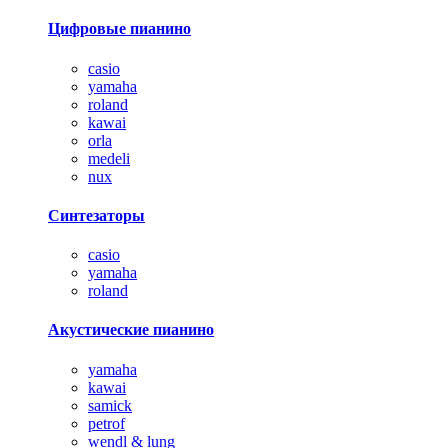
Цифровые пианино
casio
yamaha
roland
kawai
orla
medeli
nux
Синтезаторы
casio
yamaha
roland
Акустические пианино
yamaha
kawai
samick
petrof
wendl & lung