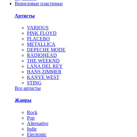
Виниловые пластинки
Артисты
VARIOUS
PINK FLOYD
PLACEBO
METALLICA
DEPECHE MODE
RADIOHEAD
THE WEEKND
LANA DEL REY
HANS ZIMMER
KANYE WEST
STING
Все артисты
Жанры
Rock
Pop
Alternative
Indie
Electronic