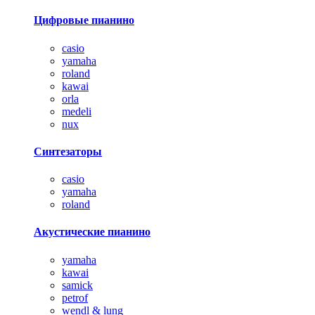
Цифровые пианино
casio
yamaha
roland
kawai
orla
medeli
nux
Синтезаторы
casio
yamaha
roland
Акустические пианино
yamaha
kawai
samick
petrof
wendl & lung