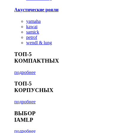
Акустические рояли
yamaha
kawai
samick
petrof
wendl & lung
ТОП-5
КОМПАКТНЫХ
подробнее
ТОП-5
КОРПУСНЫХ
подробнее
ВЫБОР
IAMLP
подробнее