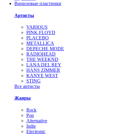
Виниловые пластинки
Артисты
VARIOUS
PINK FLOYD
PLACEBO
METALLICA
DEPECHE MODE
RADIOHEAD
THE WEEKND
LANA DEL REY
HANS ZIMMER
KANYE WEST
STING
Все артисты
Жанры
Rock
Pop
Alternative
Indie
Electronic