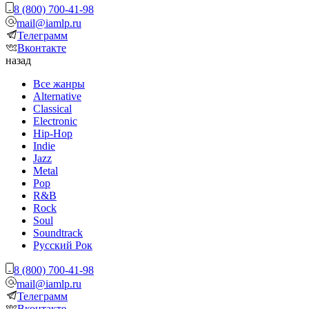
8 (800) 700-41-98
mail@iamlp.ru
Телеграмм
Вконтакте
назад
Все жанры
Alternative
Classical
Electronic
Hip-Hop
Indie
Jazz
Metal
Pop
R&B
Rock
Soul
Soundtrack
Русский Рок
8 (800) 700-41-98
mail@iamlp.ru
Телеграмм
Вконтакте