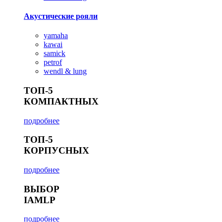
Акустические рояли
yamaha
kawai
samick
petrof
wendl & lung
ТОП-5
КОМПАКТНЫХ
подробнее
ТОП-5
КОРПУСНЫХ
подробнее
ВЫБОР
IAMLP
подробнее