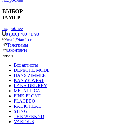
подробнее
ВЫБОР
IAMLP
подробнее
8 (800) 700-41-98
mail@iamlp.ru
Телеграмм
Вконтакте
назад
Все артисты
DEPECHE MODE
HANS ZIMMER
KANYE WEST
LANA DEL REY
METALLICA
PINK FLOYD
PLACEBO
RADIOHEAD
STING
THE WEEKND
VARIOUS