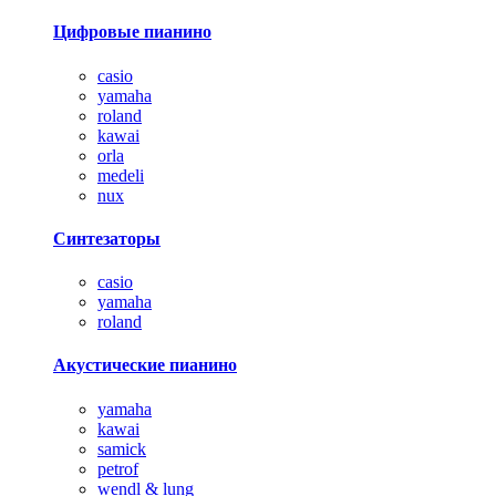
Цифровые пианино
casio
yamaha
roland
kawai
orla
medeli
nux
Синтезаторы
casio
yamaha
roland
Акустические пианино
yamaha
kawai
samick
petrof
wendl & lung