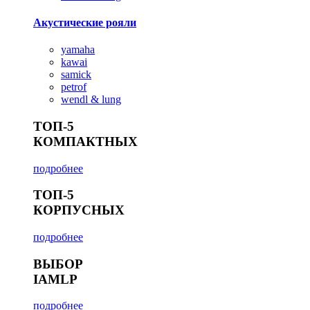
Акустические рояли
yamaha
kawai
samick
petrof
wendl & lung
ТОП-5
КОМПАКТНЫХ
подробнее
ТОП-5
КОРПУСНЫХ
подробнее
ВЫБОР
IAMLP
подробнее