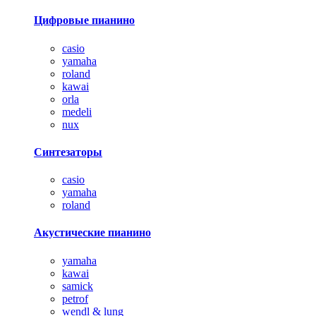
Цифровые пианино
casio
yamaha
roland
kawai
orla
medeli
nux
Синтезаторы
casio
yamaha
roland
Акустические пианино
yamaha
kawai
samick
petrof
wendl & lung