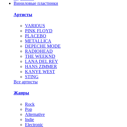
Виниловые пластинки
Артисты
VARIOUS
PINK FLOYD
PLACEBO
METALLICA
DEPECHE MODE
RADIOHEAD
THE WEEKND
LANA DEL REY
HANS ZIMMER
KANYE WEST
STING
Все артисты
Жанры
Rock
Pop
Alternative
Indie
Electronic