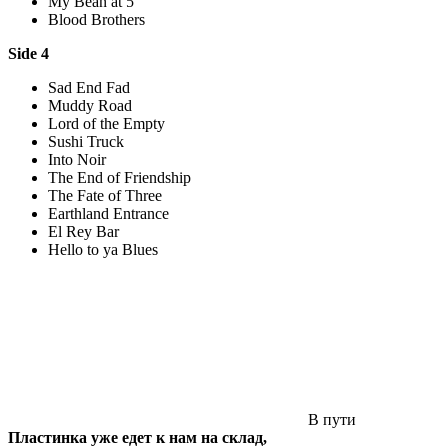
My Bean at 5
Blood Brothers
Side 4
Sad End Fad
Muddy Road
Lord of the Empty
Sushi Truck
Into Noir
The End of Friendship
The Fate of Three
Earthland Entrance
El Rey Bar
Hello to ya Blues
В пути
Пластинка уже едет к нам на склад,