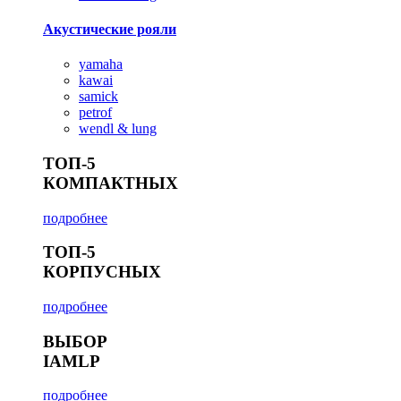
Акустические рояли
yamaha
kawai
samick
petrof
wendl & lung
ТОП-5
КОМПАКТНЫХ
подробнее
ТОП-5
КОРПУСНЫХ
подробнее
ВЫБОР
IAMLP
подробнее