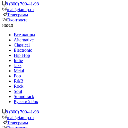
8 (800) 700-41-98
mail@iamlp.ru
Телеграмм
Вконтакте
назад
Все жанры
Alternative
Classical
Electronic
Hip-Hop
Indie
Jazz
Metal
Pop
R&B
Rock
Soul
Soundtrack
Русский Рок
8 (800) 700-41-98
mail@iamlp.ru
Телеграмм
Вконтакте