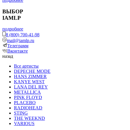
подробнее
ВЫБОР
IAMLP
подробнее
8 (800) 700-41-98
mail@iamlp.ru
Телеграмм
Вконтакте
назад
Все артисты
DEPECHE MODE
HANS ZIMMER
KANYE WEST
LANA DEL REY
METALLICA
PINK FLOYD
PLACEBO
RADIOHEAD
STING
THE WEEKND
VARIOUS