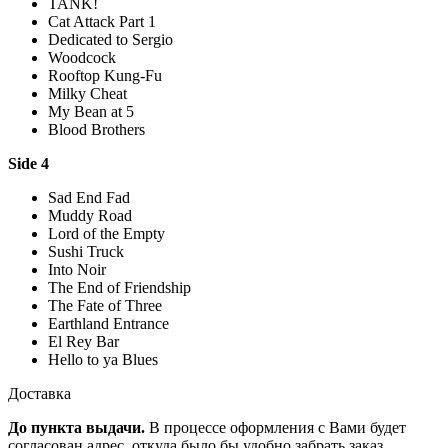
TANK!
Cat Attack Part 1
Dedicated to Sergio
Woodcock
Rooftop Kung-Fu
Milky Cheat
My Bean at 5
Blood Brothers
Side 4
Sad End Fad
Muddy Road
Lord of the Empty
Sushi Truck
Into Noir
The End of Friendship
The Fate of Three
Earthland Entrance
El Rey Bar
Hello to ya Blues
Доставка
До пункта выдачи.
В процессе оформления с Вами будет
согласован адрес, откуда было бы удобно забрать заказ.