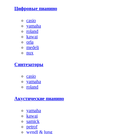
Цифровые пианино
casio
yamaha
roland
kawai
orla
medeli
nux
Синтезаторы
casio
yamaha
roland
Акустические пианино
yamaha
kawai
samick
petrof
wendl & lung