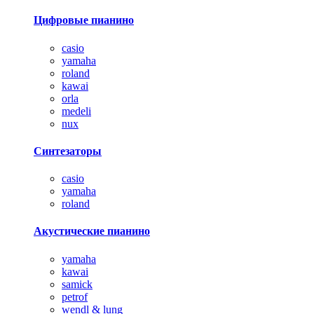
Цифровые пианино
casio
yamaha
roland
kawai
orla
medeli
nux
Синтезаторы
casio
yamaha
roland
Акустические пианино
yamaha
kawai
samick
petrof
wendl & lung