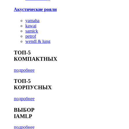
Акустические рояли
yamaha
kawai
samick
petrof
wendl & lung
ТОП-5
КОМПАКТНЫХ
подробнее
ТОП-5
КОРПУСНЫХ
подробнее
ВЫБОР
IAMLP
подробнее