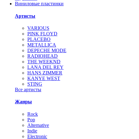
Виниловые пластинки
Артисты
VARIOUS
PINK FLOYD
PLACEBO
METALLICA
DEPECHE MODE
RADIOHEAD
THE WEEKND
LANA DEL REY
HANS ZIMMER
KANYE WEST
STING
Все артисты
Жанры
Rock
Pop
Alternative
Indie
Electronic