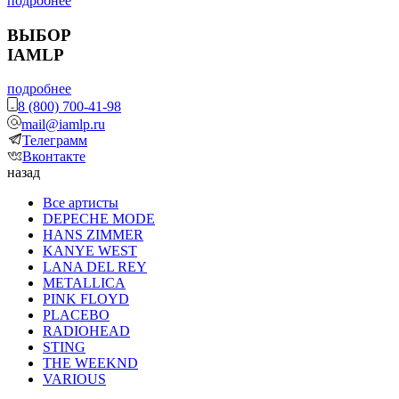
подробнее
ВЫБОР
IAMLP
подробнее
8 (800) 700-41-98
mail@iamlp.ru
Телеграмм
Вконтакте
назад
Все артисты
DEPECHE MODE
HANS ZIMMER
KANYE WEST
LANA DEL REY
METALLICA
PINK FLOYD
PLACEBO
RADIOHEAD
STING
THE WEEKND
VARIOUS