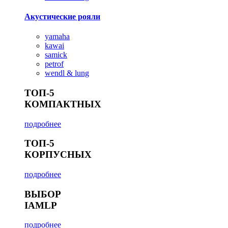
Акустические рояли
yamaha
kawai
samick
petrof
wendl & lung
ТОП-5
КОМПАКТНЫХ
подробнее
ТОП-5
КОРПУСНЫХ
подробнее
ВЫБОР
IAMLP
подробнее