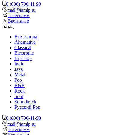
8 (800) 700-41-98
mail@iamlp.ru
Телеграмм
Вконтакте
назад
Все жанры
Alternative
Classical
Electronic
Hip-Hop
Indie
Jazz
Metal
Pop
R&B
Rock
Soul
Soundtrack
Русский Рок
8 (800) 700-41-98
mail@iamlp.ru
Телеграмм
Вконтакте