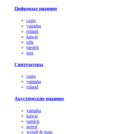
Цифровые пианино
casio
yamaha
roland
kawai
orla
medeli
nux
Синтезаторы
casio
yamaha
roland
Акустические пианино
yamaha
kawai
samick
petrof
wendl & lung