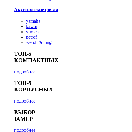
Акустические рояли
yamaha
kawai
samick
petrof
wendl & lung
ТОП-5
КОМПАКТНЫХ
подробнее
ТОП-5
КОРПУСНЫХ
подробнее
ВЫБОР
IAMLP
подробнее