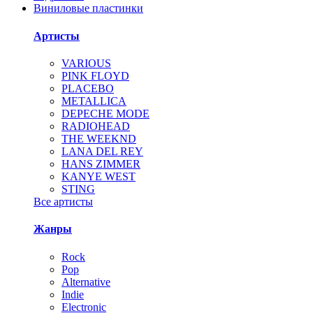
Виниловые пластинки
Артисты
VARIOUS
PINK FLOYD
PLACEBO
METALLICA
DEPECHE MODE
RADIOHEAD
THE WEEKND
LANA DEL REY
HANS ZIMMER
KANYE WEST
STING
Все артисты
Жанры
Rock
Pop
Alternative
Indie
Electronic