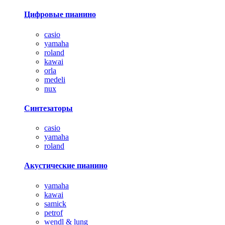
Цифровые пианино
casio
yamaha
roland
kawai
orla
medeli
nux
Синтезаторы
casio
yamaha
roland
Акустические пианино
yamaha
kawai
samick
petrof
wendl & lung