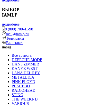
подробнее
ВЫБОР
IAMLP
подробнее
8 (800) 700-41-98
mail@iamlp.ru
Телеграмм
Вконтакте
назад
Все артисты
DEPECHE MODE
HANS ZIMMER
KANYE WEST
LANA DEL REY
METALLICA
PINK FLOYD
PLACEBO
RADIOHEAD
STING
THE WEEKND
VARIOUS