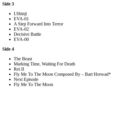
Side 3
I.Shinji
EVA-01
A Step Forward Into Terror
EVA-02
Decisive Battle
EVA-00
Side 4
The Beast
Marking Time, Waiting For Death
Rei II
Fly Me To The Moon Composed By – Bart Horwad*
Next Episode
Fly Me To The Moon