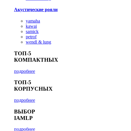
Акустические рояли
yamaha
kawai
samick
petrof
wendl & lung
ТОП-5
КОМПАКТНЫХ
подробнее
ТОП-5
КОРПУСНЫХ
подробнее
ВЫБОР
IAMLP
подробнее