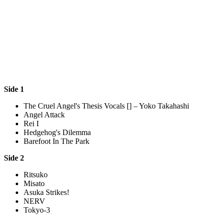
Side 1
The Cruel Angel's Thesis
Vocals [] – Yoko Takahashi
Angel Attack
Rei I
Hedgehog's Dilemma
Barefoot In The Park
Side 2
Ritsuko
Misato
Asuka Strikes!
NERV
Tokyo-3