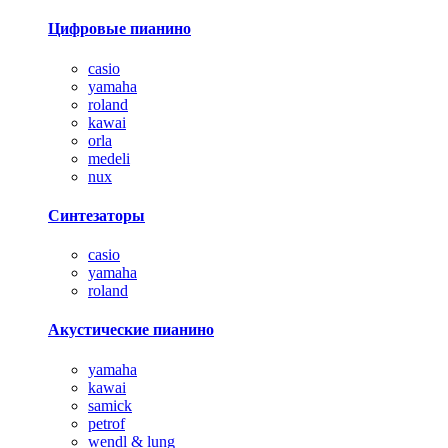
Цифровые пианино
casio
yamaha
roland
kawai
orla
medeli
nux
Синтезаторы
casio
yamaha
roland
Акустические пианино
yamaha
kawai
samick
petrof
wendl & lung