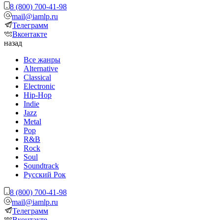
8 (800) 700-41-98
mail@iamlp.ru
Телеграмм
Вконтакте
назад
Все жанры
Alternative
Classical
Electronic
Hip-Hop
Indie
Jazz
Metal
Pop
R&B
Rock
Soul
Soundtrack
Русский Рок
8 (800) 700-41-98
mail@iamlp.ru
Телеграмм
Вконтакте