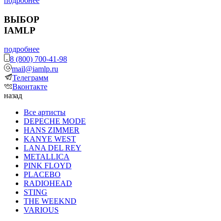
подробнее
ВЫБОР
IAMLP
подробнее
8 (800) 700-41-98
mail@iamlp.ru
Телеграмм
Вконтакте
назад
Все артисты
DEPECHE MODE
HANS ZIMMER
KANYE WEST
LANA DEL REY
METALLICA
PINK FLOYD
PLACEBO
RADIOHEAD
STING
THE WEEKND
VARIOUS