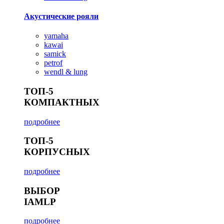
Акустические рояли
yamaha
kawai
samick
petrof
wendl & lung
ТОП-5
КОМПАКТНЫХ
подробнее
ТОП-5
КОРПУСНЫХ
подробнее
ВЫБОР
IAMLP
подробнее