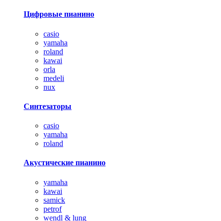
Цифровые пианино
casio
yamaha
roland
kawai
orla
medeli
nux
Синтезаторы
casio
yamaha
roland
Акустические пианино
yamaha
kawai
samick
petrof
wendl & lung