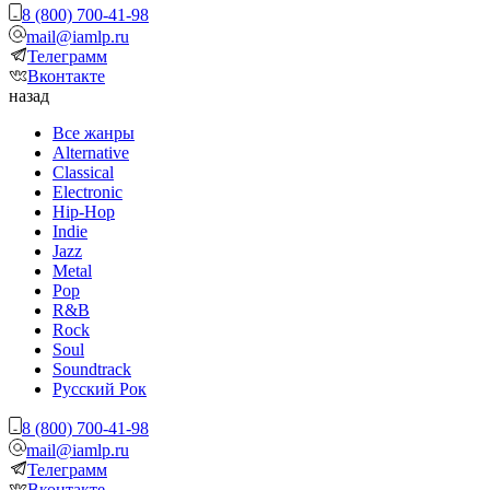
8 (800) 700-41-98
mail@iamlp.ru
Телеграмм
Вконтакте
назад
Все жанры
Alternative
Classical
Electronic
Hip-Hop
Indie
Jazz
Metal
Pop
R&B
Rock
Soul
Soundtrack
Русский Рок
8 (800) 700-41-98
mail@iamlp.ru
Телеграмм
Вконтакте