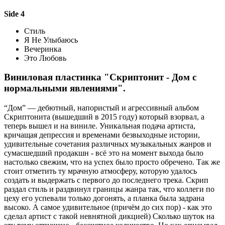
Side 4
Стиль
Я Не Улыбаюсь
Вечеринка
Это Любовь
Виниловая пластинка "Скриптонит - Дом с
нормальными явлениями".
“Дом” — дебютный, напористый и агрессивный альбом
Скриптонита (вышедший в 2015 году) который взорвал, а
теперь вышел и на виниле. Уникальная подача артиста,
кричащая депрессия и временами безвыходные истории,
удивительные сочетания различных музыкальных жанров и
сумасшедший продакшн - всё это на момент выхода было
настолько свежим, что на успех было просто обречено. Так же
стоит отметить ту мрачную атмосферу, которую удалось
создать и выдержать с первого до последнего трека. Скрип
раздал стиль и раздвинул границы жанра так, что коллеги по
цеху его успевали только догонять, а планка была задрана
высоко. А самое удивительное (причём до сих пор) - как это
сделал артист с такой невнятной дикцией) Сколько шуток на