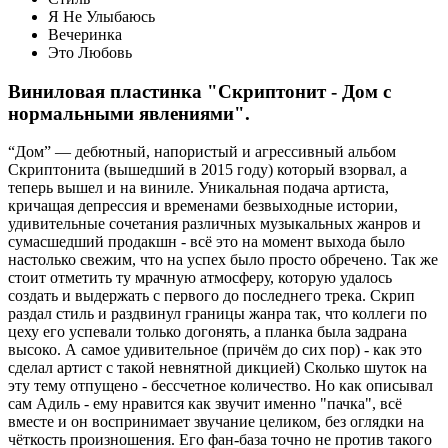
Я Не Улыбаюсь
Вечеринка
Это Любовь
Виниловая пластинка "Скриптонит - Дом с
нормальными явлениями".
“Дом” — дебютный, напористый и агрессивный альбом
Скриптонита (вышедший в 2015 году) который взорвал, а
теперь вышел и на виниле. Уникальная подача артиста,
кричащая депрессия и временами безвыходные истории,
удивительные сочетания различных музыкальных жанров и
сумасшедший продакшн - всё это на момент выхода было
настолько свежим, что на успех было просто обречено. Так же
стоит отметить ту мрачную атмосферу, которую удалось
создать и выдержать с первого до последнего трека. Скрип
раздал стиль и раздвинул границы жанра так, что коллеги по
цеху его успевали только догонять, а планка была задрана
высоко. А самое удивительное (причём до сих пор) - как это
сделал артист с такой невнятной дикцией) Сколько шуток на
эту тему отпущено - бессчетное количество. Но как описывал
сам Адиль - ему нравится как звучит именно "пачка", всё
вместе и он воспринимает звучание целиком, без оглядки на
чёткость произношения. Его фан-база точно не против такого