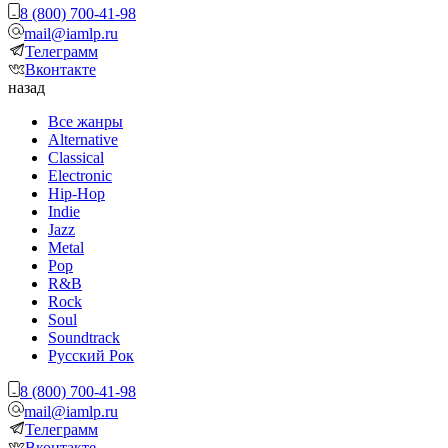
8 (800) 700-41-98
mail@iamlp.ru
Телеграмм
Вконтакте
назад
Все жанры
Alternative
Classical
Electronic
Hip-Hop
Indie
Jazz
Metal
Pop
R&B
Rock
Soul
Soundtrack
Русский Рок
8 (800) 700-41-98
mail@iamlp.ru
Телеграмм
Вконтакте