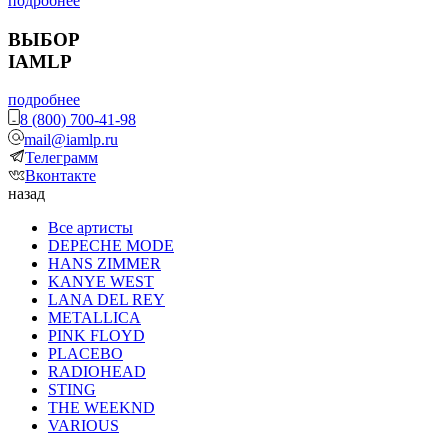
подробнее
ВЫБОР
IAMLP
подробнее
8 (800) 700-41-98
mail@iamlp.ru
Телеграмм
Вконтакте
назад
Все артисты
DEPECHE MODE
HANS ZIMMER
KANYE WEST
LANA DEL REY
METALLICA
PINK FLOYD
PLACEBO
RADIOHEAD
STING
THE WEEKND
VARIOUS