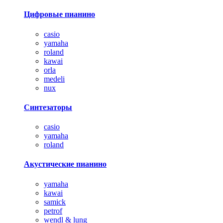
Цифровые пианино
casio
yamaha
roland
kawai
orla
medeli
nux
Синтезаторы
casio
yamaha
roland
Акустические пианино
yamaha
kawai
samick
petrof
wendl & lung