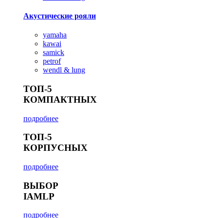
Акустические рояли
yamaha
kawai
samick
petrof
wendl & lung
ТОП-5
КОМПАКТНЫХ
подробнее
ТОП-5
КОРПУСНЫХ
подробнее
ВЫБОР
IAMLP
подробнее