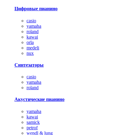
Цифровые пианино
casio
yamaha
roland
kawai
orla
medeli
nux
Синтезаторы
casio
yamaha
roland
Акустические пианино
yamaha
kawai
samick
petrof
wendl & lung