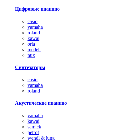
Цифровые пианино
casio
yamaha
roland
kawai
orla
medeli
nux
Синтезаторы
casio
yamaha
roland
Акустические пианино
yamaha
kawai
samick
petrof
wendl & lung