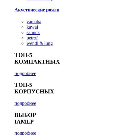
Акустические рояли
yamaha
kawai
samick
petrof
wendl & lung
ТОП-5
КОМПАКТНЫХ
подробнее
ТОП-5
КОРПУСНЫХ
подробнее
ВЫБОР
IAMLP
подробнее