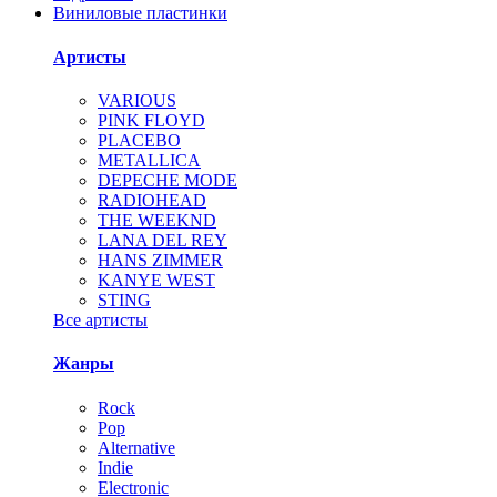
Виниловые пластинки
Артисты
VARIOUS
PINK FLOYD
PLACEBO
METALLICA
DEPECHE MODE
RADIOHEAD
THE WEEKND
LANA DEL REY
HANS ZIMMER
KANYE WEST
STING
Все артисты
Жанры
Rock
Pop
Alternative
Indie
Electronic