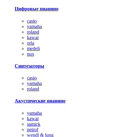
Цифровые пианино
casio
yamaha
roland
kawai
orla
medeli
nux
Синтезаторы
casio
yamaha
roland
Акустические пианино
yamaha
kawai
samick
petrof
wendl & lung