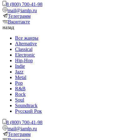
8 (800) 700-41-98
mail@iamlp.ru
Телеграмм
Вконтакте
назад
Все жанры
Alternative
Classical
Electronic
Hip-Hop
Indie
Jazz
Metal
Pop
R&B
Rock
Soul
Soundtrack
Русский Рок
8 (800) 700-41-98
mail@iamlp.ru
Телеграмм
Вконтакте