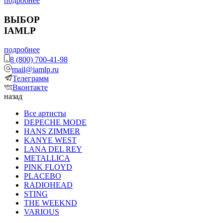
подробнее
ВЫБОР
IAMLP
подробнее
8 (800) 700-41-98
mail@iamlp.ru
Телеграмм
Вконтакте
назад
Все артисты
DEPECHE MODE
HANS ZIMMER
KANYE WEST
LANA DEL REY
METALLICA
PINK FLOYD
PLACEBO
RADIOHEAD
STING
THE WEEKND
VARIOUS