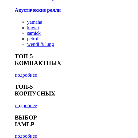
Акустические рояли
yamaha
kawai
samick
petrof
wendl & lung
ТОП-5
КОМПАКТНЫХ
подробнее
ТОП-5
КОРПУСНЫХ
подробнее
ВЫБОР
IAMLP
подробнее