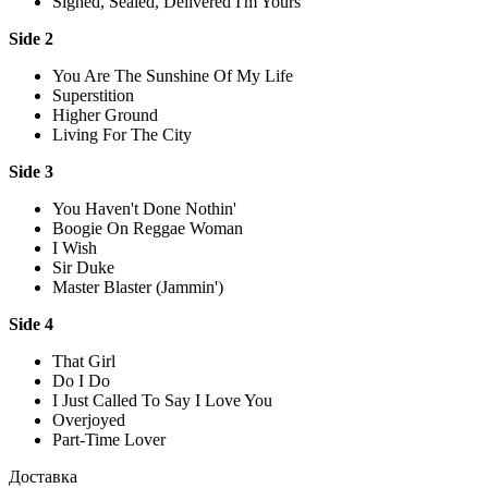
Signed, Sealed, Delivered I'm Yours
Side 2
You Are The Sunshine Of My Life
Superstition
Higher Ground
Living For The City
Side 3
You Haven't Done Nothin'
Boogie On Reggae Woman
I Wish
Sir Duke
Master Blaster (Jammin')
Side 4
That Girl
Do I Do
I Just Called To Say I Love You
Overjoyed
Part-Time Lover
Доставка