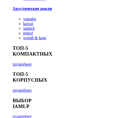
Акустические рояли
yamaha
kawai
samick
petrof
wendl & lung
ТОП-5
КОМПАКТНЫХ
подробнее
ТОП-5
КОРПУСНЫХ
подробнее
ВЫБОР
IAMLP
подробнее