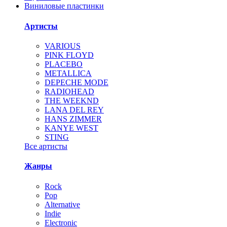
Виниловые пластинки
Артисты
VARIOUS
PINK FLOYD
PLACEBO
METALLICA
DEPECHE MODE
RADIOHEAD
THE WEEKND
LANA DEL REY
HANS ZIMMER
KANYE WEST
STING
Все артисты
Жанры
Rock
Pop
Alternative
Indie
Electronic