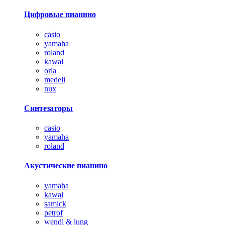
Цифровые пианино
casio
yamaha
roland
kawai
orla
medeli
nux
Синтезаторы
casio
yamaha
roland
Акустические пианино
yamaha
kawai
samick
petrof
wendl & lung