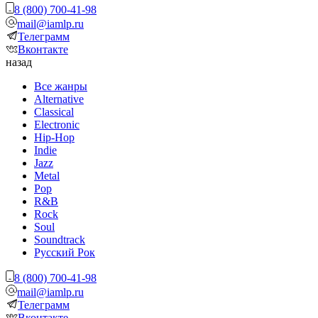
8 (800) 700-41-98
mail@iamlp.ru
Телеграмм
Вконтакте
назад
Все жанры
Alternative
Classical
Electronic
Hip-Hop
Indie
Jazz
Metal
Pop
R&B
Rock
Soul
Soundtrack
Русский Рок
8 (800) 700-41-98
mail@iamlp.ru
Телеграмм
Вконтакте