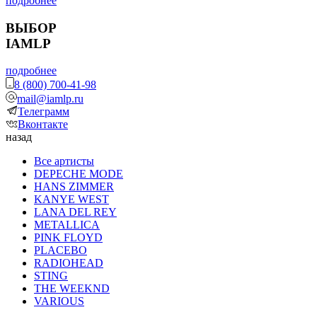
подробнее
ВЫБОР
IAMLP
подробнее
8 (800) 700-41-98
mail@iamlp.ru
Телеграмм
Вконтакте
назад
Все артисты
DEPECHE MODE
HANS ZIMMER
KANYE WEST
LANA DEL REY
METALLICA
PINK FLOYD
PLACEBO
RADIOHEAD
STING
THE WEEKND
VARIOUS