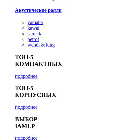
Акустические рояли
yamaha
kawai
samick
petrof
wendl & lung
ТОП-5
КОМПАКТНЫХ
подробнее
ТОП-5
КОРПУСНЫХ
подробнее
ВЫБОР
IAMLP
подробнее