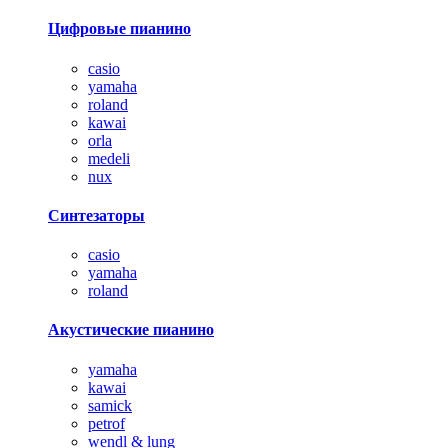
Цифровые пианино
casio
yamaha
roland
kawai
orla
medeli
nux
Синтезаторы
casio
yamaha
roland
Акустические пианино
yamaha
kawai
samick
petrof
wendl & lung