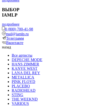
подробнее
ВЫБОР
IAMLP
подробнее
8 (800) 700-41-98
mail@iamlp.ru
Телеграмм
Вконтакте
назад
Все артисты
DEPECHE MODE
HANS ZIMMER
KANYE WEST
LANA DEL REY
METALLICA
PINK FLOYD
PLACEBO
RADIOHEAD
STING
THE WEEKND
VARIOUS