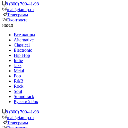
8 (800) 700-41-98
mail@iamlp.ru
Телеграмм
Вконтакте
назад
Все жанры
Alternative
Classical
Electronic
Hip-Hop
Indie
Jazz
Metal
Pop
R&B
Rock
Soul
Soundtrack
Русский Рок
8 (800) 700-41-98
mail@iamlp.ru
Телеграмм
Вконтакте