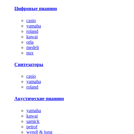
Цифровые пианино
casio
yamaha
roland
kawai
orla
medeli
nux
Синтезаторы
casio
yamaha
roland
Акустические пианино
yamaha
kawai
samick
petrof
wendl & lung