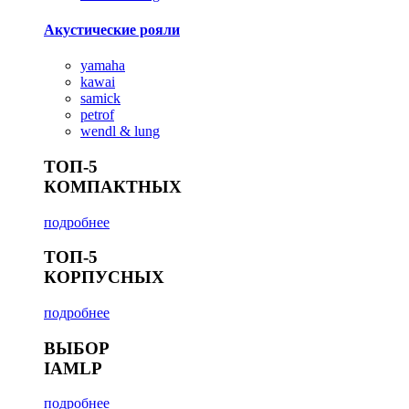
Акустические рояли
yamaha
kawai
samick
petrof
wendl & lung
ТОП-5
КОМПАКТНЫХ
подробнее
ТОП-5
КОРПУСНЫХ
подробнее
ВЫБОР
IAMLP
подробнее