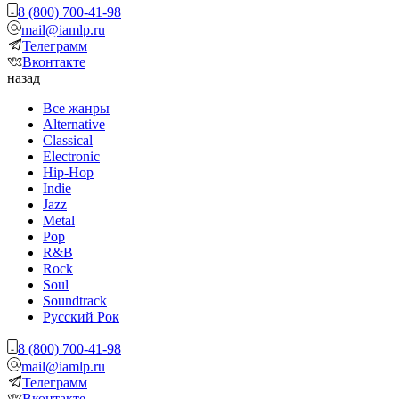
8 (800) 700-41-98
mail@iamlp.ru
Телеграмм
Вконтакте
назад
Все жанры
Alternative
Classical
Electronic
Hip-Hop
Indie
Jazz
Metal
Pop
R&B
Rock
Soul
Soundtrack
Русский Рок
8 (800) 700-41-98
mail@iamlp.ru
Телеграмм
Вконтакте