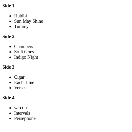
Side 1
Habibi
Sun May Shine
Tummy
Side 2
Chambers
So It Goes
Indigo Night
Side 3
Cigar
Each Time
Verses
Side 4
w.o.t.h.
Intervals
Persephone