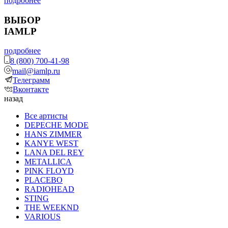
подробнее
ВЫБОР
IAMLP
подробнее
8 (800) 700-41-98
mail@iamlp.ru
Телеграмм
Вконтакте
назад
Все артисты
DEPECHE MODE
HANS ZIMMER
KANYE WEST
LANA DEL REY
METALLICA
PINK FLOYD
PLACEBO
RADIOHEAD
STING
THE WEEKND
VARIOUS