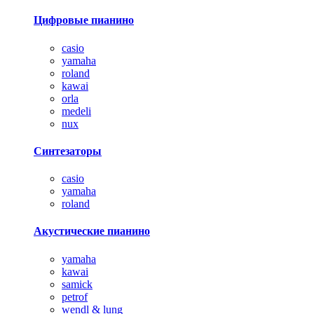
Цифровые пианино
casio
yamaha
roland
kawai
orla
medeli
nux
Синтезаторы
casio
yamaha
roland
Акустические пианино
yamaha
kawai
samick
petrof
wendl & lung