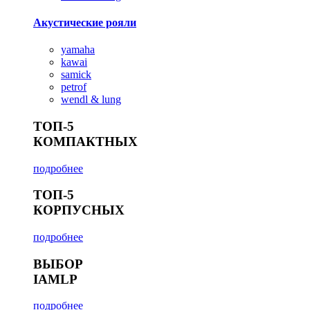
Акустические рояли
yamaha
kawai
samick
petrof
wendl & lung
ТОП-5
КОМПАКТНЫХ
подробнее
ТОП-5
КОРПУСНЫХ
подробнее
ВЫБОР
IAMLP
подробнее