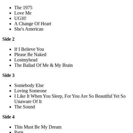
The 1975
Love Me
UGH!
A Change Of Heart
She's American
Side 2
If I Believe You
Please Be Naked
Lostmyhead
The Ballad Of Me & My Brain
Side 3
Somebody Else
Loving Someone
I Like It When You Sleep, For You Are So Beautiful Yet So
Unaware Of It
The Sound
Side 4
This Must Be My Dream
Paris