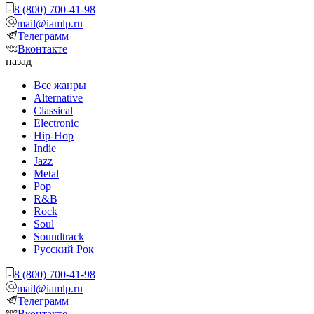
8 (800) 700-41-98
mail@iamlp.ru
Телеграмм
Вконтакте
назад
Все жанры
Alternative
Classical
Electronic
Hip-Hop
Indie
Jazz
Metal
Pop
R&B
Rock
Soul
Soundtrack
Русский Рок
8 (800) 700-41-98
mail@iamlp.ru
Телеграмм
Вконтакте