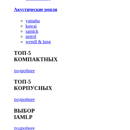
Акустические рояли
yamaha
kawai
samick
petrof
wendl & lung
ТОП-5
КОМПАКТНЫХ
подробнее
ТОП-5
КОРПУСНЫХ
подробнее
ВЫБОР
IAMLP
подробнее