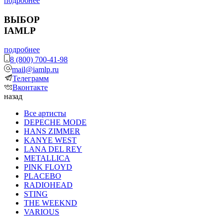
подробнее
ВЫБОР
IAMLP
подробнее
8 (800) 700-41-98
mail@iamlp.ru
Телеграмм
Вконтакте
назад
Все артисты
DEPECHE MODE
HANS ZIMMER
KANYE WEST
LANA DEL REY
METALLICA
PINK FLOYD
PLACEBO
RADIOHEAD
STING
THE WEEKND
VARIOUS