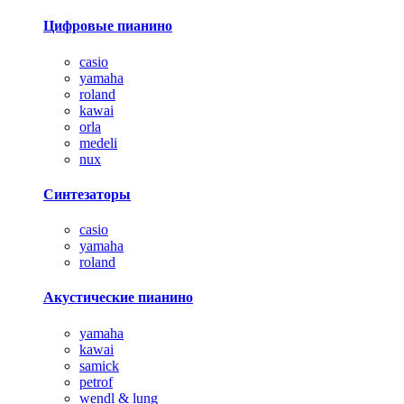
Цифровые пианино
casio
yamaha
roland
kawai
orla
medeli
nux
Синтезаторы
casio
yamaha
roland
Акустические пианино
yamaha
kawai
samick
petrof
wendl & lung