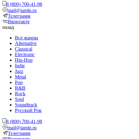
8 (800) 700-41-98
mail@iamlp.ru
Телеграмм
Вконтакте
назад
Все жанры
Alternative
Classical
Electronic
Hip-Hop
Indie
Jazz
Metal
Pop
R&B
Rock
Soul
Soundtrack
Русский Рок
8 (800) 700-41-98
mail@iamlp.ru
Телеграмм
Вконтакте