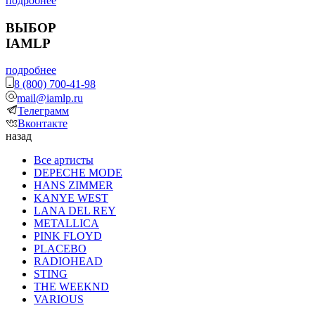
подробнее
ВЫБОР
IAMLP
подробнее
8 (800) 700-41-98
mail@iamlp.ru
Телеграмм
Вконтакте
назад
Все артисты
DEPECHE MODE
HANS ZIMMER
KANYE WEST
LANA DEL REY
METALLICA
PINK FLOYD
PLACEBO
RADIOHEAD
STING
THE WEEKND
VARIOUS