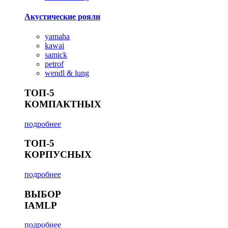
Акустические рояли
yamaha
kawai
samick
petrof
wendl & lung
ТОП-5
КОМПАКТНЫХ
подробнее
ТОП-5
КОРПУСНЫХ
подробнее
ВЫБОР
IAMLP
подробнее