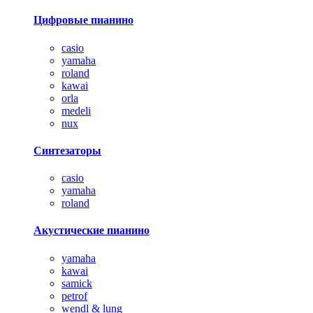
Цифровые пианино
casio
yamaha
roland
kawai
orla
medeli
nux
Синтезаторы
casio
yamaha
roland
Акустические пианино
yamaha
kawai
samick
petrof
wendl & lung