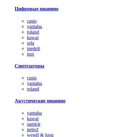
Цифровые пианино
casio
yamaha
roland
kawai
orla
medeli
nux
Синтезаторы
casio
yamaha
roland
Акустические пианино
yamaha
kawai
samick
petrof
wendl & lung