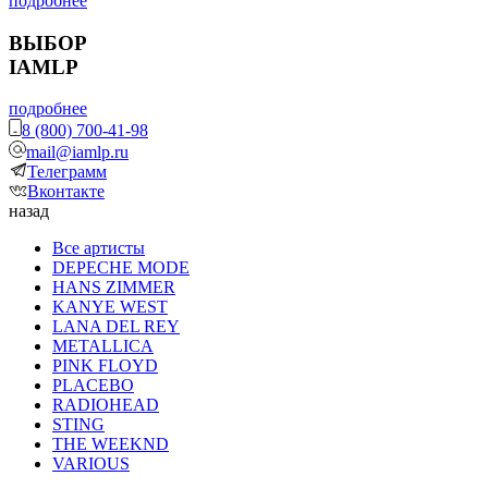
подробнее
ВЫБОР
IAMLP
подробнее
8 (800) 700-41-98
mail@iamlp.ru
Телеграмм
Вконтакте
назад
Все артисты
DEPECHE MODE
HANS ZIMMER
KANYE WEST
LANA DEL REY
METALLICA
PINK FLOYD
PLACEBO
RADIOHEAD
STING
THE WEEKND
VARIOUS