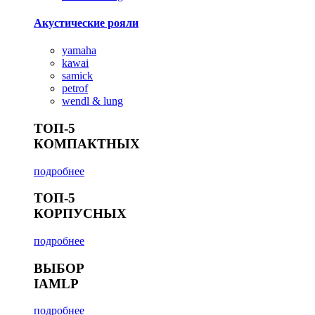
Акустические рояли
yamaha
kawai
samick
petrof
wendl & lung
ТОП-5
КОМПАКТНЫХ
подробнее
ТОП-5
КОРПУСНЫХ
подробнее
ВЫБОР
IAMLP
подробнее