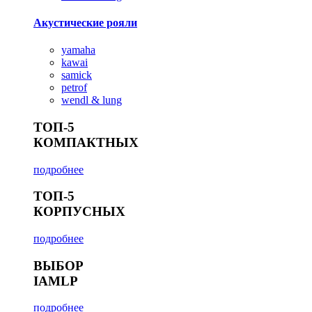
Акустические рояли
yamaha
kawai
samick
petrof
wendl & lung
ТОП-5
КОМПАКТНЫХ
подробнее
ТОП-5
КОРПУСНЫХ
подробнее
ВЫБОР
IAMLP
подробнее