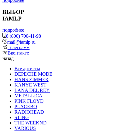
подробнее
ВЫБОР
IAMLP
подробнее
8 (800) 700-41-98
mail@iamlp.ru
Телеграмм
Вконтакте
назад
Все артисты
DEPECHE MODE
HANS ZIMMER
KANYE WEST
LANA DEL REY
METALLICA
PINK FLOYD
PLACEBO
RADIOHEAD
STING
THE WEEKND
VARIOUS