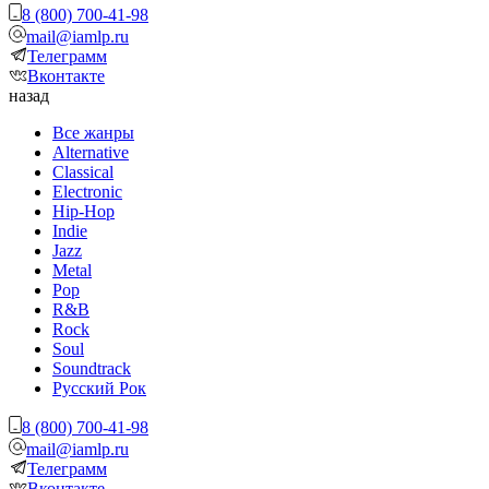
8 (800) 700-41-98
mail@iamlp.ru
Телеграмм
Вконтакте
назад
Все жанры
Alternative
Classical
Electronic
Hip-Hop
Indie
Jazz
Metal
Pop
R&B
Rock
Soul
Soundtrack
Русский Рок
8 (800) 700-41-98
mail@iamlp.ru
Телеграмм
Вконтакте