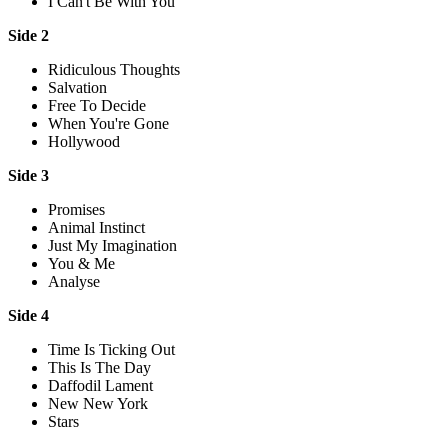
I Can't Be With You
Side 2
Ridiculous Thoughts
Salvation
Free To Decide
When You're Gone
Hollywood
Side 3
Promises
Animal Instinct
Just My Imagination
You & Me
Analyse
Side 4
Time Is Ticking Out
This Is The Day
Daffodil Lament
New New York
Stars