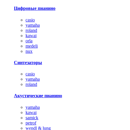
Цифровые пианино
casio
yamaha
roland
kawai
orla
medeli
nux
Синтезаторы
casio
yamaha
roland
Акустические пианино
yamaha
kawai
samick
petrof
wendl & lung