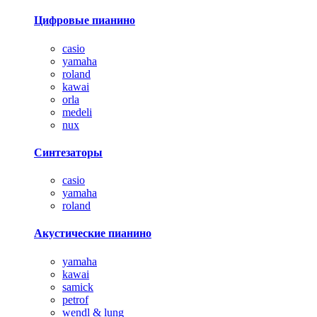
Цифровые пианино
casio
yamaha
roland
kawai
orla
medeli
nux
Синтезаторы
casio
yamaha
roland
Акустические пианино
yamaha
kawai
samick
petrof
wendl & lung