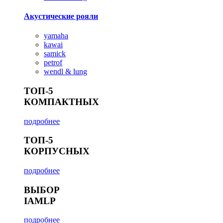
Акустические рояли
yamaha
kawai
samick
petrof
wendl & lung
ТОП-5
КОМПАКТНЫХ
подробнее
ТОП-5
КОРПУСНЫХ
подробнее
ВЫБОР
IAMLP
подробнее