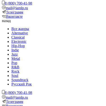
8 (800) 700-41-98
mail@iamlp.ru
Телеграмм
Вконтакте
назад
Все жанры
Alternative
Classical
Electronic
Hip-Hop
Indie
Jazz
Metal
Pop
R&B
Rock
Soul
Soundtrack
Русский Рок
8 (800) 700-41-98
mail@iamlp.ru
Телеграмм
Вконтакте