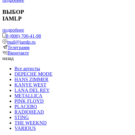
подробнее
ВЫБОР
IAMLP
подробнее
8 (800) 700-41-98
mail@iamlp.ru
Телеграмм
Вконтакте
назад
Все артисты
DEPECHE MODE
HANS ZIMMER
KANYE WEST
LANA DEL REY
METALLICA
PINK FLOYD
PLACEBO
RADIOHEAD
STING
THE WEEKND
VARIOUS