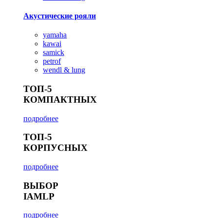
Акустические рояли
yamaha
kawai
samick
petrof
wendl & lung
ТОП-5
КОМПАКТНЫХ
подробнее
ТОП-5
КОРПУСНЫХ
подробнее
ВЫБОР
IAMLP
подробнее