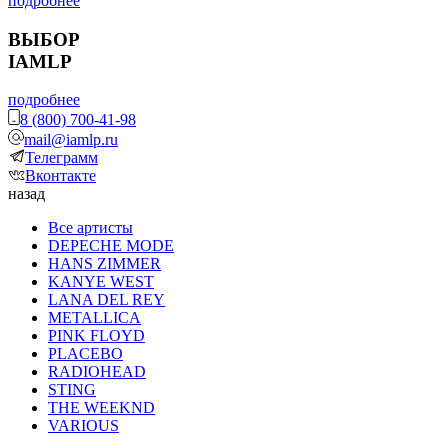
подробнее
ВЫБОР
IAMLP
подробнее
8 (800) 700-41-98
mail@iamlp.ru
Телеграмм
Вконтакте
назад
Все артисты
DEPECHE MODE
HANS ZIMMER
KANYE WEST
LANA DEL REY
METALLICA
PINK FLOYD
PLACEBO
RADIOHEAD
STING
THE WEEKND
VARIOUS