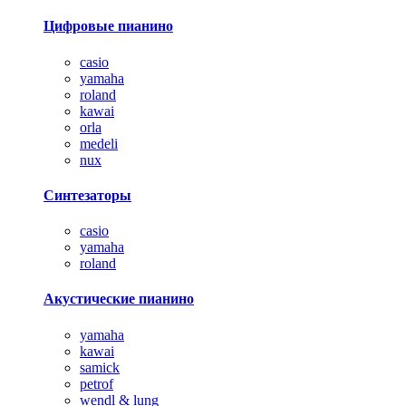
Цифровые пианино
casio
yamaha
roland
kawai
orla
medeli
nux
Синтезаторы
casio
yamaha
roland
Акустические пианино
yamaha
kawai
samick
petrof
wendl & lung