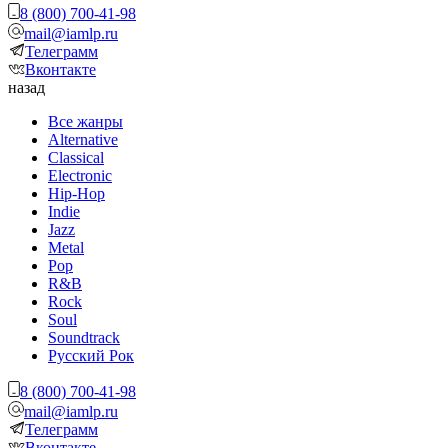
8 (800) 700-41-98
mail@iamlp.ru
Телеграмм
Вконтакте
назад
Все жанры
Alternative
Classical
Electronic
Hip-Hop
Indie
Jazz
Metal
Pop
R&B
Rock
Soul
Soundtrack
Русский Рок
8 (800) 700-41-98
mail@iamlp.ru
Телеграмм
Вконтакте