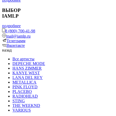
подробнее
ВЫБОР
IAMLP
подробнее
8 (800) 700-41-98
mail@iamlp.ru
Телеграмм
Вконтакте
назад
Все артисты
DEPECHE MODE
HANS ZIMMER
KANYE WEST
LANA DEL REY
METALLICA
PINK FLOYD
PLACEBO
RADIOHEAD
STING
THE WEEKND
VARIOUS