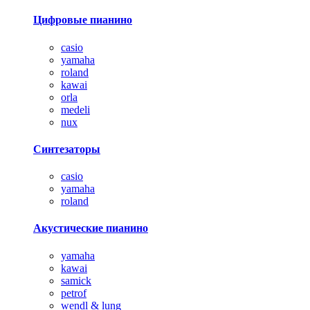
Цифровые пианино
casio
yamaha
roland
kawai
orla
medeli
nux
Синтезаторы
casio
yamaha
roland
Акустические пианино
yamaha
kawai
samick
petrof
wendl & lung