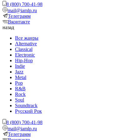
8 (800) 700-41-98
mail@iamlp.ru
Телеграмм
Вконтакте
назад
Все жанры
Alternative
Classical
Electronic
Hip-Hop
Indie
Jazz
Metal
Pop
R&B
Rock
Soul
Soundtrack
Русский Рок
8 (800) 700-41-98
mail@iamlp.ru
Телеграмм
Вконтакте