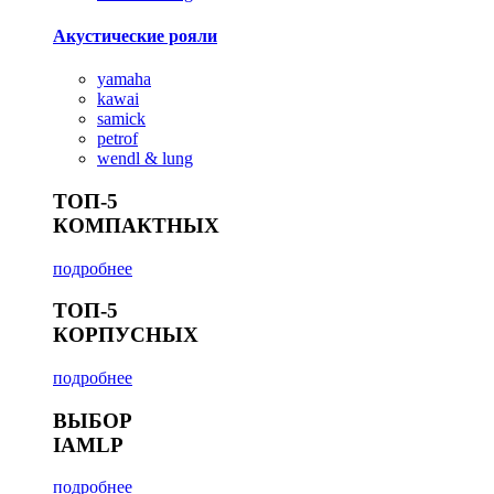
Акустические рояли
yamaha
kawai
samick
petrof
wendl & lung
ТОП-5
КОМПАКТНЫХ
подробнее
ТОП-5
КОРПУСНЫХ
подробнее
ВЫБОР
IAMLP
подробнее