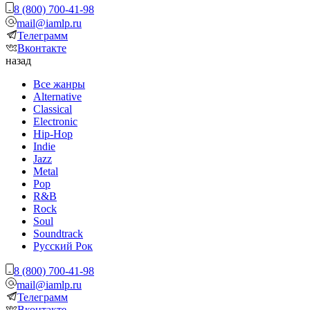
8 (800) 700-41-98
mail@iamlp.ru
Телеграмм
Вконтакте
назад
Все жанры
Alternative
Classical
Electronic
Hip-Hop
Indie
Jazz
Metal
Pop
R&B
Rock
Soul
Soundtrack
Русский Рок
8 (800) 700-41-98
mail@iamlp.ru
Телеграмм
Вконтакте