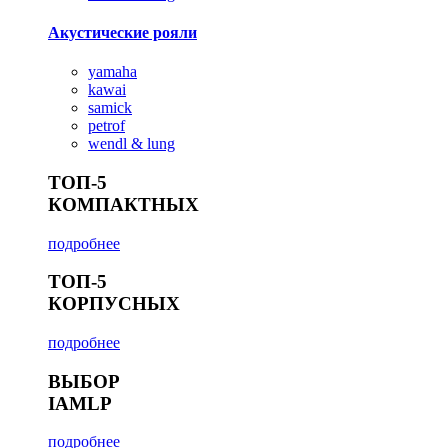
Акустические рояли
yamaha
kawai
samick
petrof
wendl & lung
ТОП-5
КОМПАКТНЫХ
подробнее
ТОП-5
КОРПУСНЫХ
подробнее
ВЫБОР
IAMLP
подробнее