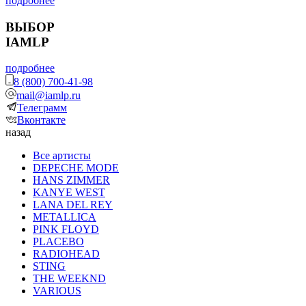
подробнее
ВЫБОР
IAMLP
подробнее
8 (800) 700-41-98
mail@iamlp.ru
Телеграмм
Вконтакте
назад
Все артисты
DEPECHE MODE
HANS ZIMMER
KANYE WEST
LANA DEL REY
METALLICA
PINK FLOYD
PLACEBO
RADIOHEAD
STING
THE WEEKND
VARIOUS