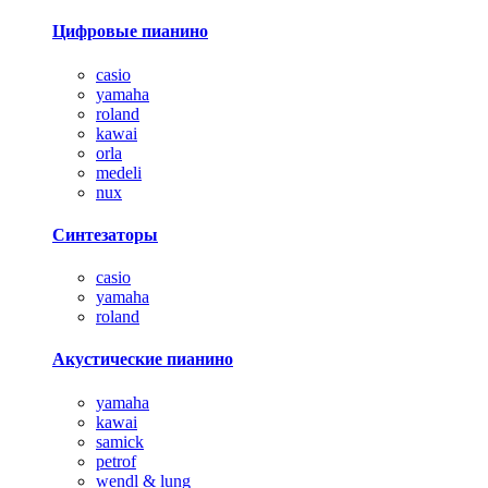
Цифровые пианино
casio
yamaha
roland
kawai
orla
medeli
nux
Синтезаторы
casio
yamaha
roland
Акустические пианино
yamaha
kawai
samick
petrof
wendl & lung