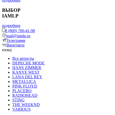
подробнее
ВЫБОР
IAMLP
подробнее
8 (800) 700-41-98
mail@iamlp.ru
Телеграмм
Вконтакте
назад
Все артисты
DEPECHE MODE
HANS ZIMMER
KANYE WEST
LANA DEL REY
METALLICA
PINK FLOYD
PLACEBO
RADIOHEAD
STING
THE WEEKND
VARIOUS