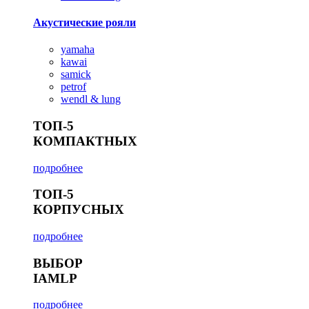
Акустические рояли
yamaha
kawai
samick
petrof
wendl & lung
ТОП-5
КОМПАКТНЫХ
подробнее
ТОП-5
КОРПУСНЫХ
подробнее
ВЫБОР
IAMLP
подробнее