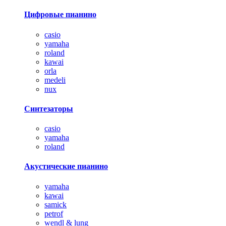
Цифровые пианино
casio
yamaha
roland
kawai
orla
medeli
nux
Синтезаторы
casio
yamaha
roland
Акустические пианино
yamaha
kawai
samick
petrof
wendl & lung