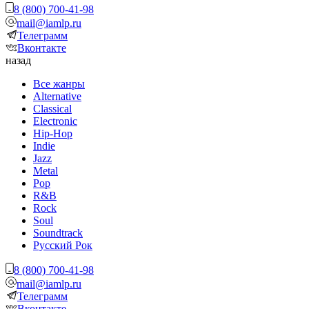
8 (800) 700-41-98
mail@iamlp.ru
Телеграмм
Вконтакте
назад
Все жанры
Alternative
Classical
Electronic
Hip-Hop
Indie
Jazz
Metal
Pop
R&B
Rock
Soul
Soundtrack
Русский Рок
8 (800) 700-41-98
mail@iamlp.ru
Телеграмм
Вконтакте