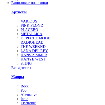
Виниловые пластинки
Артисты
VARIOUS
PINK FLOYD
PLACEBO
METALLICA
DEPECHE MODE
RADIOHEAD
THE WEEKND
LANA DEL REY
HANS ZIMMER
KANYE WEST
STING
Все артисты
Жанры
Rock
Pop
Alternative
Indie
Electronic