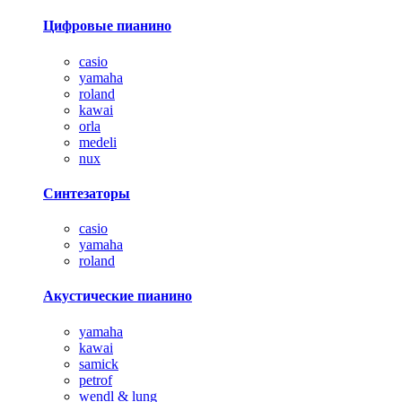
Цифровые пианино
casio
yamaha
roland
kawai
orla
medeli
nux
Синтезаторы
casio
yamaha
roland
Акустические пианино
yamaha
kawai
samick
petrof
wendl & lung