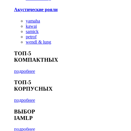
Акустические рояли
yamaha
kawai
samick
petrof
wendl & lung
ТОП-5
КОМПАКТНЫХ
подробнее
ТОП-5
КОРПУСНЫХ
подробнее
ВЫБОР
IAMLP
подробнее