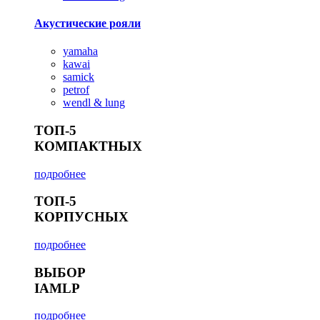
Акустические рояли
yamaha
kawai
samick
petrof
wendl & lung
ТОП-5
КОМПАКТНЫХ
подробнее
ТОП-5
КОРПУСНЫХ
подробнее
ВЫБОР
IAMLP
подробнее