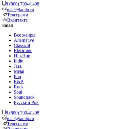
8 (800) 700-41-98
mail@iamlp.ru
Телеграмм
Вконтакте
назад
Все жанры
Alternative
Classical
Electronic
Hip-Hop
Indie
Jazz
Metal
Pop
R&B
Rock
Soul
Soundtrack
Русский Рок
8 (800) 700-41-98
mail@iamlp.ru
Телеграмм
Вконтакте