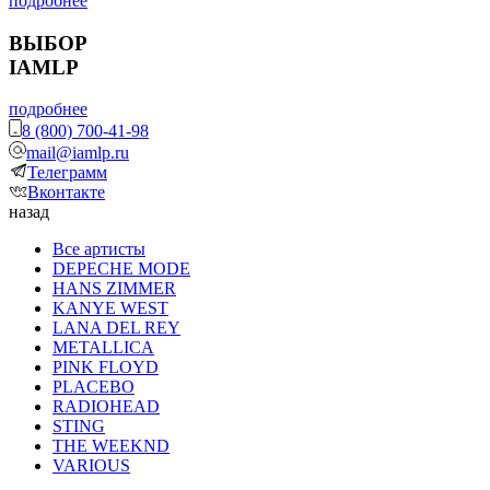
подробнее
ВЫБОР
IAMLP
подробнее
8 (800) 700-41-98
mail@iamlp.ru
Телеграмм
Вконтакте
назад
Все артисты
DEPECHE MODE
HANS ZIMMER
KANYE WEST
LANA DEL REY
METALLICA
PINK FLOYD
PLACEBO
RADIOHEAD
STING
THE WEEKND
VARIOUS