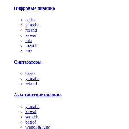
Цифровые пианино
casio
yamaha
roland
kawai
orla
medeli
nux
Синтезаторы
casio
yamaha
roland
Акустические пианино
yamaha
kawai
samick
petrof
wendl & lung