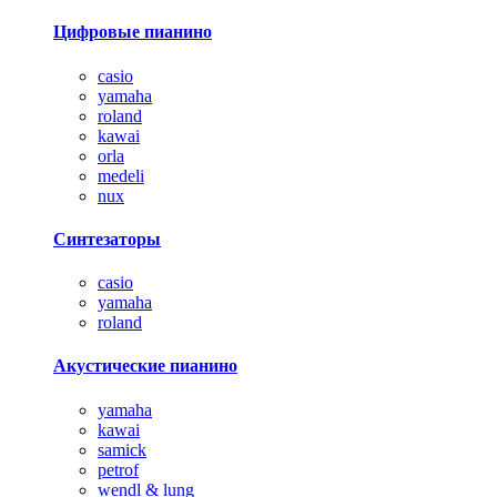
Цифровые пианино
casio
yamaha
roland
kawai
orla
medeli
nux
Синтезаторы
casio
yamaha
roland
Акустические пианино
yamaha
kawai
samick
petrof
wendl & lung