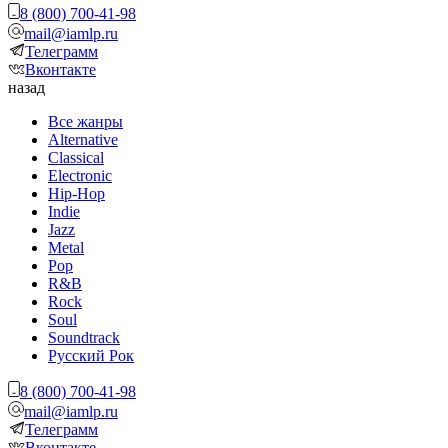
8 (800) 700-41-98
mail@iamlp.ru
Телеграмм
Вконтакте
назад
Все жанры
Alternative
Classical
Electronic
Hip-Hop
Indie
Jazz
Metal
Pop
R&B
Rock
Soul
Soundtrack
Русский Рок
8 (800) 700-41-98
mail@iamlp.ru
Телеграмм
Вконтакте