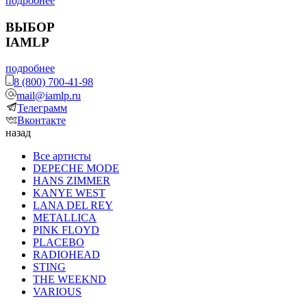
подробнее
ВЫБОР
IAMLP
подробнее
8 (800) 700-41-98
mail@iamlp.ru
Телеграмм
Вконтакте
назад
Все артисты
DEPECHE MODE
HANS ZIMMER
KANYE WEST
LANA DEL REY
METALLICA
PINK FLOYD
PLACEBO
RADIOHEAD
STING
THE WEEKND
VARIOUS