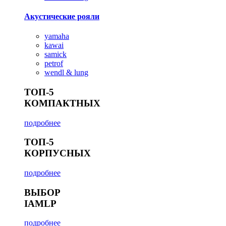
Акустические рояли
yamaha
kawai
samick
petrof
wendl & lung
ТОП-5
КОМПАКТНЫХ
подробнее
ТОП-5
КОРПУСНЫХ
подробнее
ВЫБОР
IAMLP
подробнее