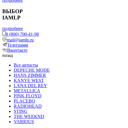
подробнее
ВЫБОР
IAMLP
подробнее
8 (800) 700-41-98
mail@iamlp.ru
Телеграмм
Вконтакте
назад
Все артисты
DEPECHE MODE
HANS ZIMMER
KANYE WEST
LANA DEL REY
METALLICA
PINK FLOYD
PLACEBO
RADIOHEAD
STING
THE WEEKND
VARIOUS