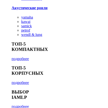
Акустические рояли
yamaha
kawai
samick
petrof
wendl & lung
ТОП-5
КОМПАКТНЫХ
подробнее
ТОП-5
КОРПУСНЫХ
подробнее
ВЫБОР
IAMLP
подробнее