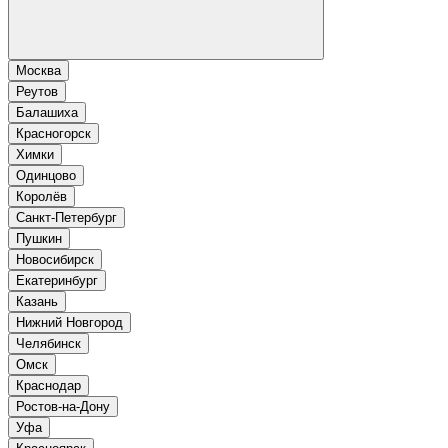
Москва
Реутов
Балашиха
Красногорск
Химки
Одинцово
Королёв
Санкт-Петербург
Пушкин
Новосибирск
Екатеринбург
Казань
Нижний Новгород
Челябинск
Омск
Краснодар
Ростов-на-Дону
Уфа