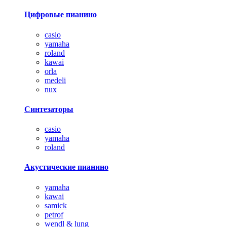
Цифровые пианино
casio
yamaha
roland
kawai
orla
medeli
nux
Синтезаторы
casio
yamaha
roland
Акустические пианино
yamaha
kawai
samick
petrof
wendl & lung