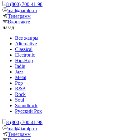
8 (800) 700-41-98
mail@iamlp.ru
Телеграмм
Вконтакте
назад
Все жанры
Alternative
Classical
Electronic
Hip-Hop
Indie
Jazz
Metal
Pop
R&B
Rock
Soul
Soundtrack
Русский Рок
8 (800) 700-41-98
mail@iamlp.ru
Телеграмм
Вконтакте