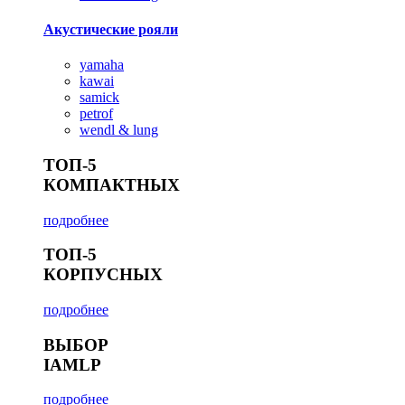
Акустические рояли
yamaha
kawai
samick
petrof
wendl & lung
ТОП-5
КОМПАКТНЫХ
подробнее
ТОП-5
КОРПУСНЫХ
подробнее
ВЫБОР
IAMLP
подробнее