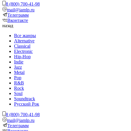
8 (800) 700-41-98
mail@iamlp.ru
Телеграмм
Вконтакте
назад
Все жанры
Alternative
Classical
Electronic
Hip-Hop
Indie
Jazz
Metal
Pop
R&B
Rock
Soul
Soundtrack
Русский Рок
8 (800) 700-41-98
mail@iamlp.ru
Телеграмм
Вконтакте