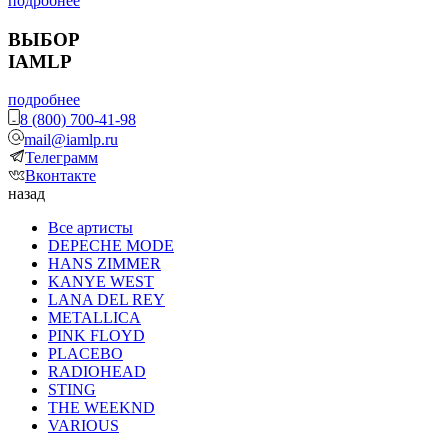
подробнее
ВЫБОР
IAMLP
подробнее
8 (800) 700-41-98
mail@iamlp.ru
Телеграмм
Вконтакте
назад
Все артисты
DEPECHE MODE
HANS ZIMMER
KANYE WEST
LANA DEL REY
METALLICA
PINK FLOYD
PLACEBO
RADIOHEAD
STING
THE WEEKND
VARIOUS