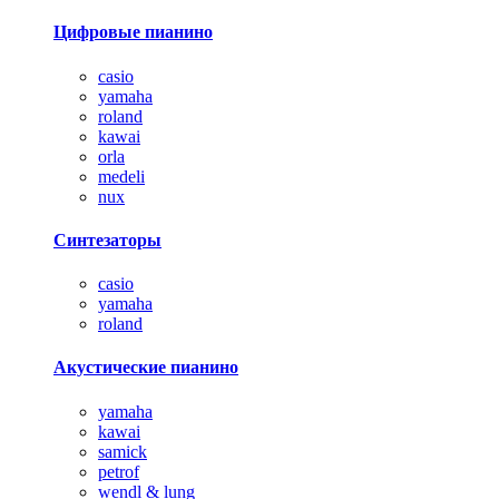
Цифровые пианино
casio
yamaha
roland
kawai
orla
medeli
nux
Синтезаторы
casio
yamaha
roland
Акустические пианино
yamaha
kawai
samick
petrof
wendl & lung