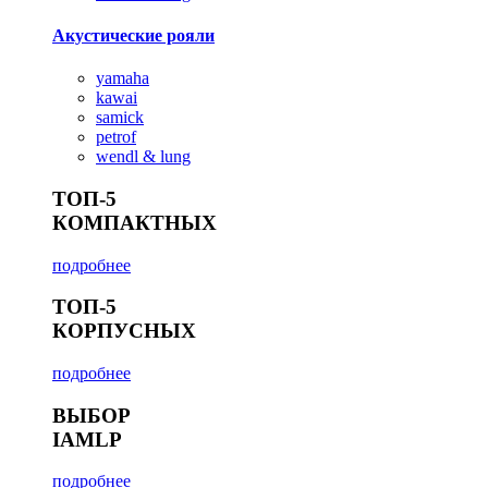
Акустические рояли
yamaha
kawai
samick
petrof
wendl & lung
ТОП-5
КОМПАКТНЫХ
подробнее
ТОП-5
КОРПУСНЫХ
подробнее
ВЫБОР
IAMLP
подробнее