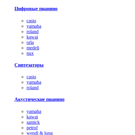
Цифровые пианино
casio
yamaha
roland
kawai
orla
medeli
nux
Синтезаторы
casio
yamaha
roland
Акустические пианино
yamaha
kawai
samick
petrof
wendl & lung