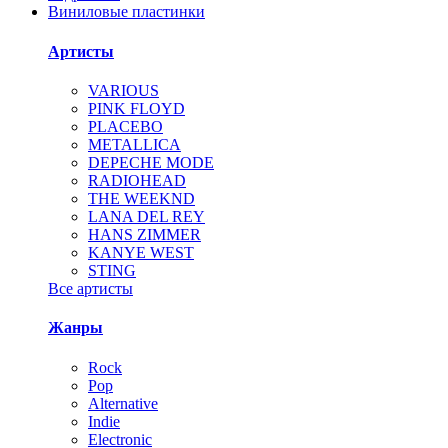
Виниловые пластинки
Артисты
VARIOUS
PINK FLOYD
PLACEBO
METALLICA
DEPECHE MODE
RADIOHEAD
THE WEEKND
LANA DEL REY
HANS ZIMMER
KANYE WEST
STING
Все артисты
Жанры
Rock
Pop
Alternative
Indie
Electronic