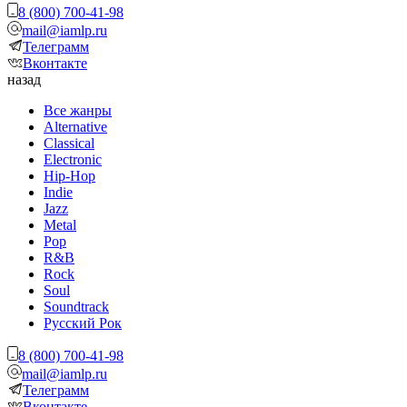
8 (800) 700-41-98
mail@iamlp.ru
Телеграмм
Вконтакте
назад
Все жанры
Alternative
Classical
Electronic
Hip-Hop
Indie
Jazz
Metal
Pop
R&B
Rock
Soul
Soundtrack
Русский Рок
8 (800) 700-41-98
mail@iamlp.ru
Телеграмм
Вконтакте