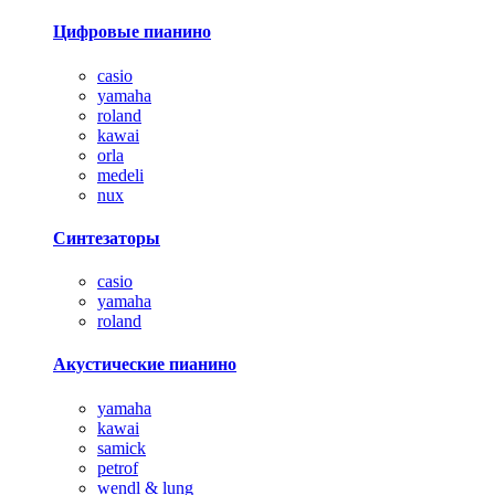
Цифровые пианино
casio
yamaha
roland
kawai
orla
medeli
nux
Синтезаторы
casio
yamaha
roland
Акустические пианино
yamaha
kawai
samick
petrof
wendl & lung