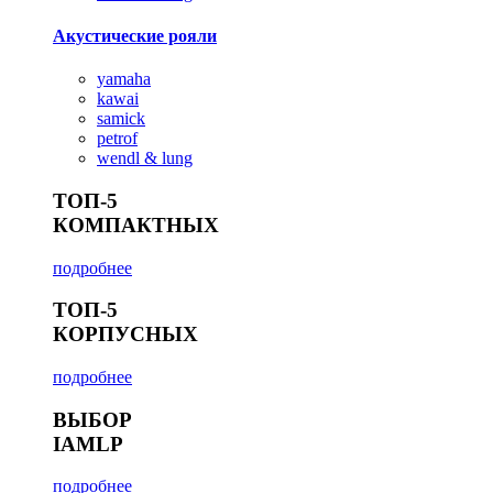
Акустические рояли
yamaha
kawai
samick
petrof
wendl & lung
ТОП-5
КОМПАКТНЫХ
подробнее
ТОП-5
КОРПУСНЫХ
подробнее
ВЫБОР
IAMLP
подробнее