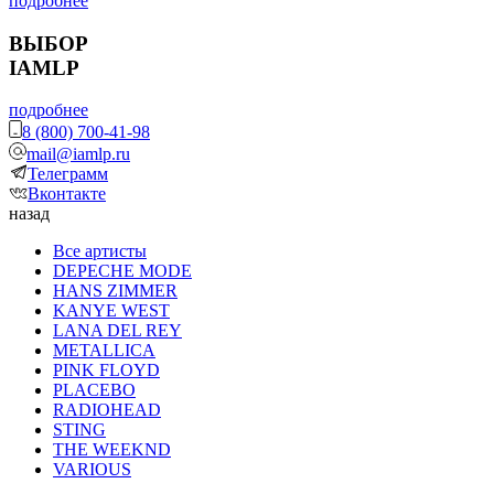
подробнее
ВЫБОР
IAMLP
подробнее
8 (800) 700-41-98
mail@iamlp.ru
Телеграмм
Вконтакте
назад
Все артисты
DEPECHE MODE
HANS ZIMMER
KANYE WEST
LANA DEL REY
METALLICA
PINK FLOYD
PLACEBO
RADIOHEAD
STING
THE WEEKND
VARIOUS