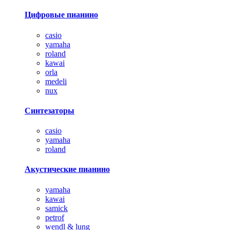
Цифровые пианино
casio
yamaha
roland
kawai
orla
medeli
nux
Синтезаторы
casio
yamaha
roland
Акустические пианино
yamaha
kawai
samick
petrof
wendl & lung