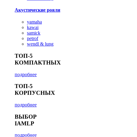
Акустические рояли
yamaha
kawai
samick
petrof
wendl & lung
ТОП-5
КОМПАКТНЫХ
подробнее
ТОП-5
КОРПУСНЫХ
подробнее
ВЫБОР
IAMLP
подробнее