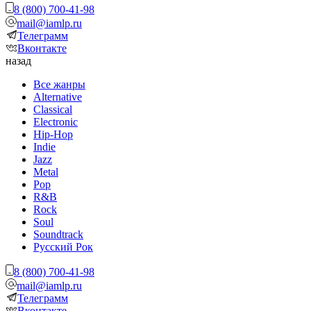
8 (800) 700-41-98
mail@iamlp.ru
Телеграмм
Вконтакте
назад
Все жанры
Alternative
Classical
Electronic
Hip-Hop
Indie
Jazz
Metal
Pop
R&B
Rock
Soul
Soundtrack
Русский Рок
8 (800) 700-41-98
mail@iamlp.ru
Телеграмм
Вконтакте