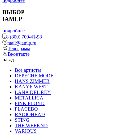
подробнее
ВЫБОР
IAMLP
подробнее
8 (800) 700-41-98
mail@iamlp.ru
Телеграмм
Вконтакте
назад
Все артисты
DEPECHE MODE
HANS ZIMMER
KANYE WEST
LANA DEL REY
METALLICA
PINK FLOYD
PLACEBO
RADIOHEAD
STING
THE WEEKND
VARIOUS