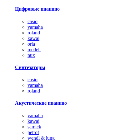
Цифровые пианино
casio
yamaha
roland
kawai
orla
medeli
nux
Синтезаторы
casio
yamaha
roland
Акустические пианино
yamaha
kawai
samick
petrof
wendl & lung