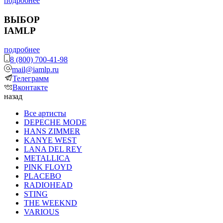
подробнее
ВЫБОР
IAMLP
подробнее
8 (800) 700-41-98
mail@iamlp.ru
Телеграмм
Вконтакте
назад
Все артисты
DEPECHE MODE
HANS ZIMMER
KANYE WEST
LANA DEL REY
METALLICA
PINK FLOYD
PLACEBO
RADIOHEAD
STING
THE WEEKND
VARIOUS