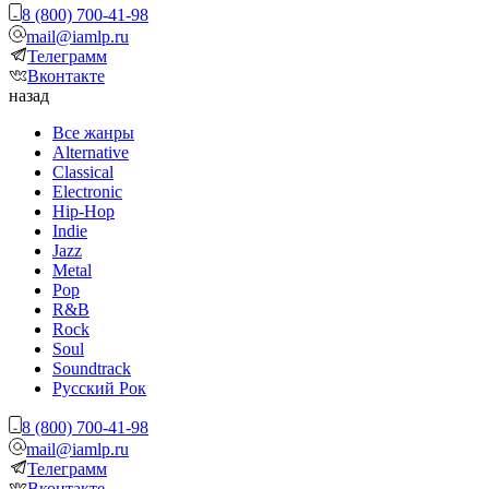
8 (800) 700-41-98
mail@iamlp.ru
Телеграмм
Вконтакте
назад
Все жанры
Alternative
Classical
Electronic
Hip-Hop
Indie
Jazz
Metal
Pop
R&B
Rock
Soul
Soundtrack
Русский Рок
8 (800) 700-41-98
mail@iamlp.ru
Телеграмм
Вконтакте