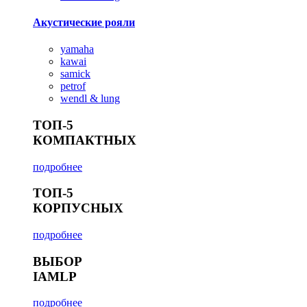
Акустические рояли
yamaha
kawai
samick
petrof
wendl & lung
ТОП-5
КОМПАКТНЫХ
подробнее
ТОП-5
КОРПУСНЫХ
подробнее
ВЫБОР
IAMLP
подробнее