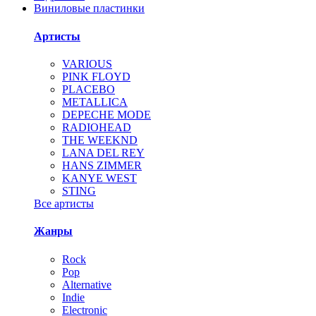
Виниловые пластинки
Артисты
VARIOUS
PINK FLOYD
PLACEBO
METALLICA
DEPECHE MODE
RADIOHEAD
THE WEEKND
LANA DEL REY
HANS ZIMMER
KANYE WEST
STING
Все артисты
Жанры
Rock
Pop
Alternative
Indie
Electronic