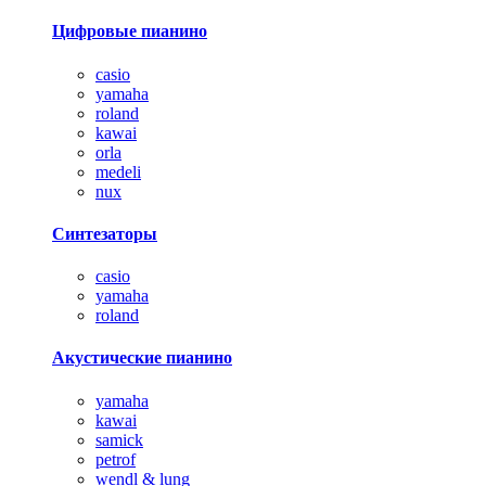
Цифровые пианино
casio
yamaha
roland
kawai
orla
medeli
nux
Синтезаторы
casio
yamaha
roland
Акустические пианино
yamaha
kawai
samick
petrof
wendl & lung