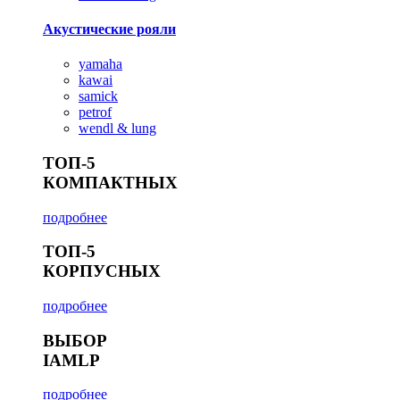
Акустические рояли
yamaha
kawai
samick
petrof
wendl & lung
ТОП-5
КОМПАКТНЫХ
подробнее
ТОП-5
КОРПУСНЫХ
подробнее
ВЫБОР
IAMLP
подробнее