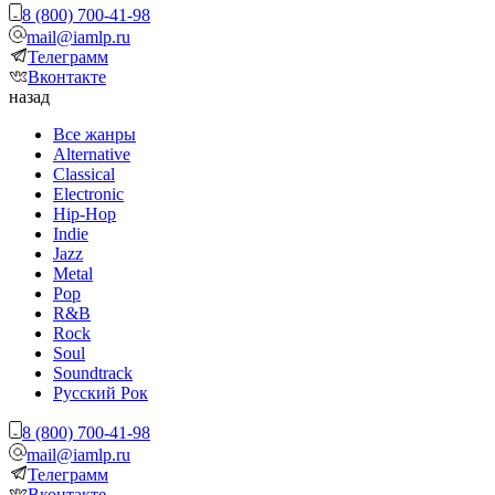
8 (800) 700-41-98
mail@iamlp.ru
Телеграмм
Вконтакте
назад
Все жанры
Alternative
Classical
Electronic
Hip-Hop
Indie
Jazz
Metal
Pop
R&B
Rock
Soul
Soundtrack
Русский Рок
8 (800) 700-41-98
mail@iamlp.ru
Телеграмм
Вконтакте