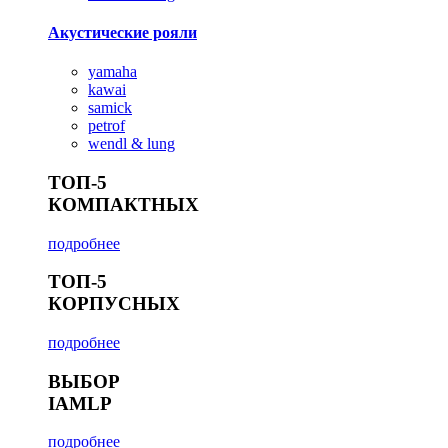
Акустические рояли
yamaha
kawai
samick
petrof
wendl & lung
ТОП-5
КОМПАКТНЫХ
подробнее
ТОП-5
КОРПУСНЫХ
подробнее
ВЫБОР
IAMLP
подробнее