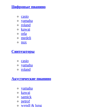
Цифровые пианино
casio
yamaha
roland
kawai
orla
medeli
nux
Синтезаторы
casio
yamaha
roland
Акустические пианино
yamaha
kawai
samick
petrof
wendl & lung