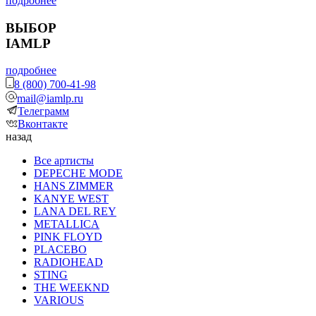
подробнее
ВЫБОР
IAMLP
подробнее
8 (800) 700-41-98
mail@iamlp.ru
Телеграмм
Вконтакте
назад
Все артисты
DEPECHE MODE
HANS ZIMMER
KANYE WEST
LANA DEL REY
METALLICA
PINK FLOYD
PLACEBO
RADIOHEAD
STING
THE WEEKND
VARIOUS